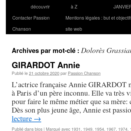
découvrir
à Z
JANVIE
Contacter Passion
Mentions légales : but et objecti
Chanson
site web
Dolorès Grassia
Archives par mot-clé :
GIRARDOT Annie
Publié le
21 octobre 2020
par
Passion Chanson
L’actrice française Annie GIRARDOT na
à Paris d’un père inconnu. Elle va très v
pour faire le même métier que sa mère: 
Dès son plus jeune âge, Annie est pas
lecture
→
Publié dans
bios
|
Marqué avec
1931
,
1949
,
1954
,
1967
,
1974
,