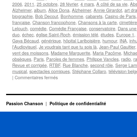
2006
,
2011
,
25 octobre
,
28 février
,
4 mars
,
A côté de sa vie
,
Abs
Alzheimer
,
album
,
Alice Dona
,
Alzheimer
,
Annie Girardot
,
art dr
biographie
,
Bob Decout
,
Bonhomme
,
cabarets
,
Casino de Paris
française
,
Chanson francophone
,
Chansons à la carte
,
cimetièr
Lelouch
,
comédie
,
Comédie Française
,
conservatoire
,
Dans une
duo
,
échec
,
église Saint-Roch
,
émission télé
,
études
,
Europe 1
,
Gaya Bécaud
,
générique
,
hôpital Lariboisière
,
humour
,
INA
,
inh
l'Audiovisuel
,
Je voudrais tant que tu sois là
,
Jean-Paul Gaultier
vent des moissons
,
Madame Marguerite
,
Maria Pacôme
,
Michae
obsèques
,
Paris
,
Paroles de femmes
,
Philippe Vancles
,
radio
,
r
Revue et corrigée
,
RTBF
,
Rue Blanche
,
second rôle
,
Serge La
musical
,
spectacles comiques
,
Stéphane Collaro
,
télévision belg
sur
|
Commentaires fermés
GIRARDOT
Annie
Passion Chanson
Politique de confidentialité