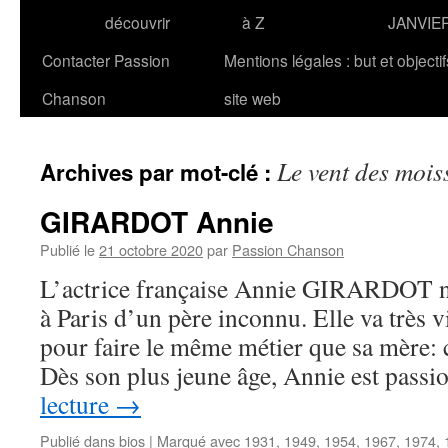
découvrir
à Z
JANVIE
Contacter Passion
Mentions légales : but et objecti
Chanson
site web
Le vent des mois
Archives par mot-clé :
GIRARDOT Annie
Publié le
21 octobre 2020
par
Passion Chanson
L’actrice française Annie GIRARDOT na
à Paris d’un père inconnu. Elle va très v
pour faire le même métier que sa mère: 
Dès son plus jeune âge, Annie est pas
lecture
→
Publié dans
bios
|
Marqué avec
1931
,
1949
,
1954
,
1967
,
1974
,