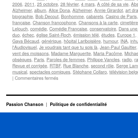
2006
,
2011
,
25 octobre
,
28 février
,
4 mars
,
A côté de sa vie
,
Abs
Alzheimer
,
album
,
Alice Dona
,
Alzheimer
,
Annie Girardot
,
art dr
biographie
,
Bob Decout
,
Bonhomme
,
cabarets
,
Casino de Paris
française
,
Chanson francophone
,
Chansons à la carte
,
cimetièr
Lelouch
,
comédie
,
Comédie Française
,
conservatoire
,
Dans une
duo
,
échec
,
église Saint-Roch
,
émission télé
,
études
,
Europe 1
,
Gaya Bécaud
,
générique
,
hôpital Lariboisière
,
humour
,
INA
,
inh
l'Audiovisuel
,
Je voudrais tant que tu sois là
,
Jean-Paul Gaultier
vent des moissons
,
Madame Marguerite
,
Maria Pacôme
,
Michae
obsèques
,
Paris
,
Paroles de femmes
,
Philippe Vancles
,
radio
,
r
Revue et corrigée
,
RTBF
,
Rue Blanche
,
second rôle
,
Serge La
musical
,
spectacles comiques
,
Stéphane Collaro
,
télévision belg
sur
|
Commentaires fermés
GIRARDOT
Annie
Passion Chanson
Politique de confidentialité