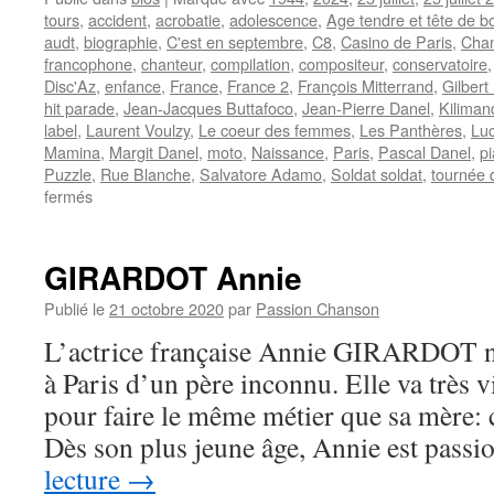
tours
,
accident
,
acrobatie
,
adolescence
,
Age tendre et tête de b
audt
,
biographie
,
C'est en septembre
,
C8
,
Casino de Paris
,
Chan
francophone
,
chanteur
,
compilation
,
compositeur
,
conservatoire
Disc'Az
,
enfance
,
France
,
France 2
,
François Mitterrand
,
Gilber
hit parade
,
Jean-Jacques Buttafoco
,
Jean-Pierre Danel
,
Kiliman
label
,
Laurent Voulzy
,
Le coeur des femmes
,
Les Panthères
,
Luc
Mamina
,
Margit Danel
,
moto
,
Naissance
,
Paris
,
Pascal Danel
,
p
Puzzle
,
Rue Blanche
,
Salvatore Adamo
,
Soldat soldat
,
tournée 
sur
fermés
DANEL
Pascal
GIRARDOT Annie
Publié le
21 octobre 2020
par
Passion Chanson
L’actrice française Annie GIRARDOT na
à Paris d’un père inconnu. Elle va très v
pour faire le même métier que sa mère: 
Dès son plus jeune âge, Annie est pas
lecture
→