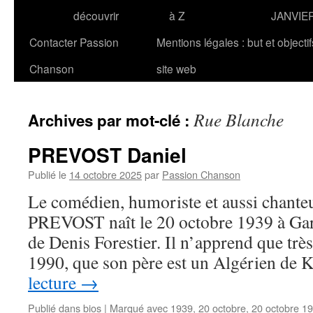
découvrir
à Z
JANVIE
Contacter Passion
Mentions légales : but et objecti
Chanson
site web
Rue Blanche
Archives par mot-clé :
PREVOST Daniel
Publié le
14 octobre 2025
par
Passion Chanson
Le comédien, humoriste et aussi chanteu
PREVOST naît le 20 octobre 1939 à Gar
de Denis Forestier. Il n’apprend que très
1990, que son père est un Algérien de
lecture
→
Publié dans
bios
|
Marqué avec
1939
,
20 octobre
,
20 octobre 1