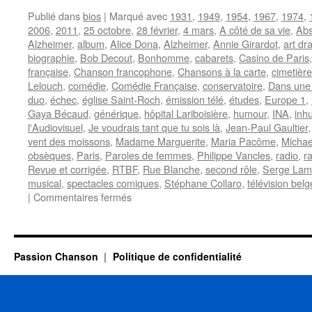
Publié dans
bios
|
Marqué avec
1931
,
1949
,
1954
,
1967
,
1974
,
2006
,
2011
,
25 octobre
,
28 février
,
4 mars
,
A côté de sa vie
,
Abs
Alzheimer
,
album
,
Alice Dona
,
Alzheimer
,
Annie Girardot
,
art dr
biographie
,
Bob Decout
,
Bonhomme
,
cabarets
,
Casino de Paris
française
,
Chanson francophone
,
Chansons à la carte
,
cimetièr
Lelouch
,
comédie
,
Comédie Française
,
conservatoire
,
Dans une
duo
,
échec
,
église Saint-Roch
,
émission télé
,
études
,
Europe 1
,
Gaya Bécaud
,
générique
,
hôpital Lariboisière
,
humour
,
INA
,
inh
l'Audiovisuel
,
Je voudrais tant que tu sois là
,
Jean-Paul Gaultier
vent des moissons
,
Madame Marguerite
,
Maria Pacôme
,
Michae
obsèques
,
Paris
,
Paroles de femmes
,
Philippe Vancles
,
radio
,
r
Revue et corrigée
,
RTBF
,
Rue Blanche
,
second rôle
,
Serge La
musical
,
spectacles comiques
,
Stéphane Collaro
,
télévision belg
sur
|
Commentaires fermés
GIRARDOT
Annie
Passion Chanson
Politique de confidentialité