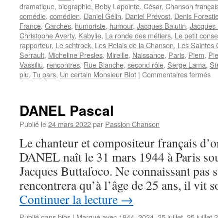
dramatique
,
biographie
,
Boby Lapointe
,
César
,
Chanson françai
comédie
,
comédien
,
Daniel Gélin
,
Daniel Prévost
,
Denis Forestie
France
,
Garches
,
humoriste
,
humour
,
Jacques Balutin
,
Jacques 
Christophe Averty
,
Kabylie
,
La ronde des métiers
,
Le petit cons
rapporteur
,
Le schtrock
,
Les Relais de la Chanson
,
Les Saintes 
Serrault
,
Micheline Presles
,
Mireille
,
Naissance
,
Paris
,
Piem
,
Pi
Vassiliu
,
rencontres
,
Rue Blanche
,
second rôle
,
Serge Lama
,
St
su
plu
,
Tu pars
,
Un certain Monsieur Blot
|
Commentaires fermés
P
Da
DANEL Pascal
Publié le
24 mars 2022
par
Passion Chanson
Le chanteur et compositeur français d’o
DANEL naît le 31 mars 1944 à Paris sou
Jacques Buttafoco. Ne connaissant pas s
rencontrera qu’à l’âge de 25 ans, il vit 
Continuer la lecture
→
Publié dans
bios
|
Marqué avec
1944
,
2024
,
25 juillet
,
25 juillet