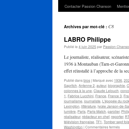
Contacter Passion Chanson
Mention
C8
Archives par mot-clé :
LABRO Philippe
Publié le
4 juin 2025
par
Passion Chans
Le journaliste, réalisateur, scénaris
1936 à Montauban (Tarn-et-Garonne).
effet réinstallé à l’approche de la
Publié dans
bios
|
Marqué avec
1936
,
20
Sapritch
,
Antenne 2
,
auteur
,
biographie
,
C
colonnes à la une
,
Claude Lelouch
,
conc
1
,
Fabrice Lucchini
,
France
,
France 3
,
Fra
journalisme
,
journaliste
,
L'épopée du roc
Lexington
,
littérature
,
lycée Janson-de-Sai
lumière
,
Paris
,
Paris-Match
,
parolier
,
Phili
réalisateur
,
rédacteur en chef
,
reporter
,
R
télévision française
,
TF1
,
Tomber sept fois
sur
Washington
|
Commentaires fermés