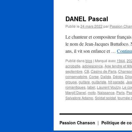
LABR
Phili
DANEL Pascal
Publié le
24 mars 2022
par
Passion Cha
Le chanteur et compositeur françai
le nom de Jean-Jacques Buttafoco. N
ans, il vit son enfance et …
Continu
Publié dans
bios
|
Marqué avec
1944
,
20
acrobatie
,
adolescence
,
Age tendre et têt
septembre
,
C8
,
Casino de Paris
,
Chanson
conservatoire
,
Corse
,
Dalida
,
Décès
,
Dijo
groupe
,
guitare
,
guitariste
,
hit parade
,
Jea
romantiques
,
label
,
Laurent Voulzy
,
Le co
Margit Danel
,
moto
,
Naissance
,
Paris
,
Pas
Salvatore Adamo
,
Soldat soldat
,
tournée 
Passion Chanson
Politique de co