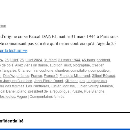
O
ppe
nson
s d’origine corse Pascal DANEL naît le 31 mars 1944 à Paris sous
e connaissant pas sa mère qu’il ne rencontrera qu’à l’âge de 25
er la lecture
→
24
,
25 juillet
,
25 juillet 2024
,
31 mars
,
31 mars 1944
,
45-tours
,
accident
,
e de bois
,
Allez viens on danse
,
audition
,
audt
,
biographie
,
C'est en
 française
,
Chanson francophone
,
chanteur
,
compilation
,
compositeur
,
n
,
Disc'Az
,
enfance
,
France
,
France 2
,
François Mitterrand
,
Gilbert Bécaud
,
n-Jacques Buttafoco
,
Jean-Pierre Danel
,
Kilimandjaro
,
La plage aux
eur des femmes
,
Les Panthères
,
Lucien Morisse
,
Lucien Voulzy
,
Mamina
,
cal Danel
,
piano
,
président de la république
,
Puzzle
,
Rue Blanche
,
sur
des idoles
,
Vogue
|
Commentaires fermés
DANEL
Pascal
nfidentialité