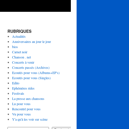
RUBRIQUES
Actualités
Anniversaires au jour le jour
bios
Carnet noir
Chanson . net
Concerts à venir
Concerts passés (Archives)
Ecoutés pour vous (Albums+EP's)
Ecoutés pour vous (Singles)
Edito
Ephémères rides
Festivals
La presse aux chansons
Lu pour vous
Rencontré pour vous
Vu pour vous
Y'a qu'à les voir sur scène