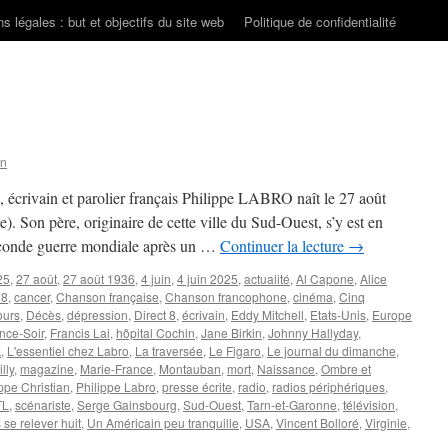
s légales : but et objectifs du site web
Politique de confidentialité
on
te, écrivain et parolier français Philippe LABRO naît le 27 août
 Son père, originaire de cette ville du Sud-Ouest, s’y est en
 seconde guerre mondiale après un …
Continuer la lecture
→
25
,
27 août
,
27 août 1936
,
4 juin
,
4 juin 2025
,
actualité
,
Al Capone
,
Alice
8
,
cancer
,
Chanson française
,
Chanson francophone
,
cinéma
,
Cinq
ours
,
Décès
,
dépression
,
Direct 8
,
écrivain
,
Eddy Mitchell
,
Etats-Unis
,
Europe
nce-Soir
,
Francis Lai
,
hôpital Cochin
,
Jane Birkin
,
Johnny Hallyday
,
k
,
L'essentiel chez Labro
,
La traversée
,
Le Figaro
,
Le journal du dimanche
,
lly
,
magazine
,
Marie-France
,
Montauban
,
mort
,
Naissance
,
Ombre et
ppe Christian
,
Philippe Labro
,
presse écrite
,
radio
,
radios périphériques
,
TL
,
scénariste
,
Serge Gainsbourg
,
Sud-Ouest
,
Tarn-et-Garonne
,
télévision
,
 se relever huit
,
Un Américain peu tranquille
,
USA
,
Vincent Bolloré
,
Virginie
,