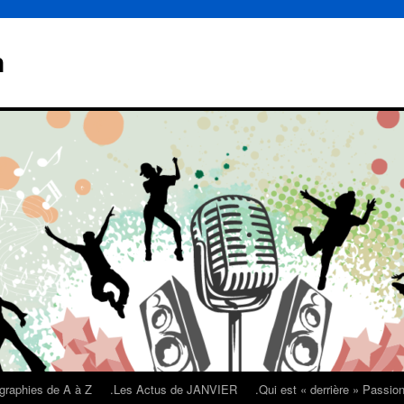
n
graphies de A à Z
.Les Actus de JANVIER
.Qui est « derrière » Passi