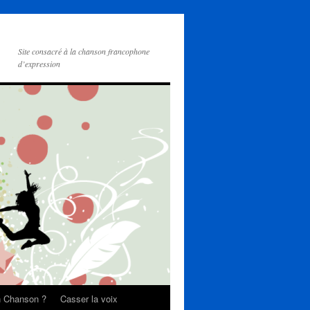
Site consacré à la chanson francophone
d’expression
on Chanson ?
Casser la voix