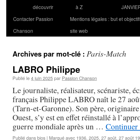
découvrir
à Z
JANVIE
Contacter Passion
Mentions légales : but et objecti
Chanson
site web
Paris-Match
Archives par mot-clé :
LABRO Philippe
Publié le
4 juin 2025
par
Passion Chanson
Le journaliste, réalisateur, scénariste, éc
français Philippe LABRO naît le 27 ao
(Tarn-et-Garonne). Son père, originaire 
Ouest, s’y est en effet réinstallé à l’app
guerre mondiale après un …
Continuer 
Publié dans
bios
|
Marqué avec
1936
,
2025
,
27 août
,
27 août 1