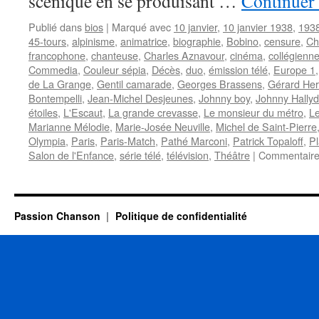
scénique en se produisant …
Continuer 
Publié dans
bios
|
Marqué avec
10 janvier
,
10 janvier 1938
,
193
45-tours
,
alpinisme
,
animatrice
,
biographie
,
Bobino
,
censure
,
Ch
francophone
,
chanteuse
,
Charles Aznavour
,
cinéma
,
collégienn
Commedia
,
Couleur sépia
,
Décès
,
duo
,
émission télé
,
Europe 1
de La Grange
,
Gentil camarade
,
Georges Brassens
,
Gérard He
Bontempelli
,
Jean-Michel Desjeunes
,
Johnny boy
,
Johnny Hally
étoiles
,
L'Escaut
,
La grande crevasse
,
Le monsieur du métro
,
L
Marianne Mélodie
,
Marie-Josée Neuville
,
Michel de Saint-Pierre
Olympia
,
Paris
,
Paris-Match
,
Pathé Marconi
,
Patrick Topaloff
,
Pl
Salon de l'Enfance
,
série télé
,
télévision
,
Théâtre
|
Commentaire
Passion Chanson
Politique de confidentialité