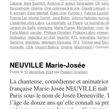
Capone
,
Alice Sapritch
,
Antenne 2
,
auteur
,
biographie
,
C8
,
canc
francophone
,
cinéma
,
Cinq colonnes à la une
,
Claude Lelouch
,
8
,
écrivain
,
Eddy Mitchell
,
Etats-Unis
,
Europe 1
,
Fabrice Lucchin
Francis Lai
,
hôpital Cochin
,
Jane Birkin
,
Johnny Hallyday
,
journa
L'essentiel chez Labro
,
La traversée
,
Le Figaro
,
Le journal du 
Janson-de-Sailly
,
magazine
,
Marie-France
,
Montauban
,
mort
,
Na
Paris-Match
,
parolier
,
Philippe Christian
,
Philippe Labro
,
presse 
réalisateur
,
rédacteur en chef
,
reporter
,
RTL
,
scénariste
,
Serge 
Garonne
,
télévision
,
télévision française
,
TF1
,
Tomber sept fois s
tranquille
,
USA
,
Vincent Bolloré
,
Virginie
,
Washington
|
Comment
NEUVILLE Marie-Josée
Publié le
13 décembre 2024
par
Passion Chanson
La chanteuse, comédienne et animatrice 
française Marie-Josée NEUVILLE naît l
Paris sous le nom de Josée Deneuville. T
l’âge de douze ans qu’elle connaît sa p