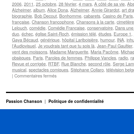
2006
,
2011
,
25 octobre
,
28 février
,
4 mars
,
A côté de sa vie
,
Abs
Alzheimer
,
album
,
Alice Dona
,
Alzheimer
,
Annie Girardot
,
art dr
biographie
,
Bob Decout
,
Bonhomme
,
cabarets
,
Casino de Paris
française
,
Chanson francophone
,
Chansons à la carte
,
cimetièr
Lelouch
,
comédie
,
Comédie Française
,
conservatoire
,
Dans une
duo
,
échec
,
église Saint-Roch
,
émission télé
,
études
,
Europe 1
,
Gaya Bécaud
,
générique
,
hôpital Lariboisière
,
humour
,
INA
,
inh
l'Audiovisuel
,
Je voudrais tant que tu sois là
,
Jean-Paul Gaultier
vent des moissons
,
Madame Marguerite
,
Maria Pacôme
,
Michae
obsèques
,
Paris
,
Paroles de femmes
,
Philippe Vancles
,
radio
,
r
Revue et corrigée
,
RTBF
,
Rue Blanche
,
second rôle
,
Serge La
musical
,
spectacles comiques
,
Stéphane Collaro
,
télévision belg
sur
|
Commentaires fermés
GIRARDOT
Annie
Passion Chanson
Politique de confidentialité