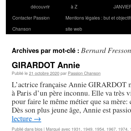
découvrir
à Z
JANVIE
Contacter Passion
Mentions légales : but et objecti
Chanson
site web
Bernard Fresso
Archives par mot-clé :
GIRARDOT Annie
Publié le
21 octobre 2020
par
Passion Chanson
L’actrice française Annie GIRARDOT na
à Paris d’un père inconnu. Elle va très v
pour faire le même métier que sa mère: 
Dès son plus jeune âge, Annie est pas
lecture
→
Publié dans
bios
|
Marqué avec
1931
,
1949
,
1954
,
1967
,
1974
,