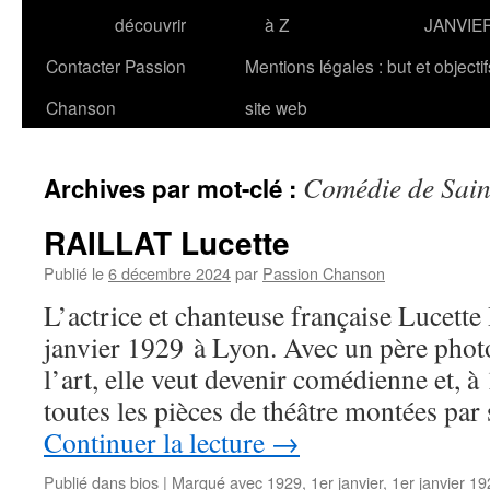
découvrir
à Z
JANVIE
Contacter Passion
Mentions légales : but et objecti
Chanson
site web
Comédie de Sain
Archives par mot-clé :
RAILLAT Lucette
Publié le
6 décembre 2024
par
Passion Chanson
L’actrice et chanteuse française Lucet
janvier 1929 à Lyon. Avec un père photo
l’art, elle veut devenir comédienne et, à 
toutes les pièces de théâtre montées pa
Continuer la lecture
→
Publié dans
bios
|
Marqué avec
1929
,
1er janvier
,
1er janvier 1