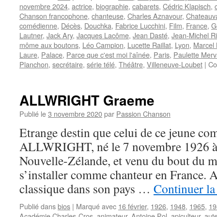
novembre 2024
,
actrice
,
biographie
,
cabarets
,
Cédric Klapisch
,
Chanson francophone
,
chanteuse
,
Charles Aznavour
,
Chateauva
comédienne
,
Décès
,
Douchka
,
Fabrice Lucchini
,
Film
,
France
,
G
Lautner
,
Jack Ary
,
Jacques Lacôme
,
Jean Dasté
,
Jean-Michel R
môme aux boutons
,
Léo Campion
,
Lucette Raillat
,
Lyon
,
Marcel
Laure
,
Palace
,
Parce que c'est moi l'aînée
,
Paris
,
Paulette Merv
Planchon
,
secrétaire
,
série télé
,
Théâtre
,
Villeneuve-Loubet
|
Co
ALLWRIGHT Graeme
Publié le
3 novembre 2020
par
Passion Chanson
Etrange destin que celui de ce jeune 
ALLWRIGHT, né le 7 novembre 1926 à 
Nouvelle-Zélande, et venu du bout du 
s’installer comme chanteur en France. A
classique dans son pays …
Continuer la
Publié dans
bios
|
Marqué avec
16 février
,
1926
,
1948
,
1965
,
19
Académie Charles-Cros
,
animateur
,
Antoine Pol
,
apiculteur
,
aut