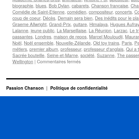
biographie
,
blues
,
Bob Dylan
,
cabarets
,
Chanson française
,
Cha
Comédie de Saint-Etienne
,
comédien
,
compositeur
,
concerts
,
Co
coup de coeur
,
Décès
,
Demain sera bien
,
Des inédits pour le plai
Graeme Allwright
,
Grand-Prix
,
guitare
,
Himalaya
,
Hugues Aufra
Lalanne
,
jeune public
,
La Marseillaise
,
La Réunion
,
Larzac
,
Le t
passantes
,
Londres
,
maison de repos
,
Marcel Mouloudji
,
Maura
Noël
,
Noël ensemble
,
Nouvelle-Zélande
,
Old toy trains
,
Paris
,
Pe
métiers
,
premier album
,
professeur
,
professeur d'anglais
,
Qui a 
Sacrée bouteille
,
Seine-et-Marne
,
société
,
Suzanne
,
The passer
sur
Wellington
|
Commentaires fermés
ALLWRIGHT
Graeme
Passion Chanson
Politique de confidentialité