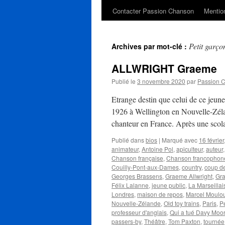
Contacter Passion Chanson
Mention
Petit garço
Archives par mot-clé :
ALLWRIGHT Graeme
Publié le
3 novembre 2020
par
Passion 
Etrange destin que celui de ce 
1926 à Wellington en Nouvelle-Zéla
chanteur en France. Après une scol
Publié dans
bios
|
Marqué avec
16 février
animateur
,
Antoine Pol
,
apiculteur
,
auteur
Chanson française
,
Chanson francophon
Couilly-Pont-aux-Dames
,
country
,
coup d
Georges Brassens
,
Graeme Allwright
,
Gra
Félix Lalanne
,
jeune public
,
La Marseillai
Londres
,
maison de repos
,
Marcel Moulou
Nouvelle-Zélande
,
Old toy trains
,
Paris
,
P
professeur d'anglais
,
Qui a tué Davy Moo
passers-by
,
Théâtre
,
Tom Paxton
,
tournée