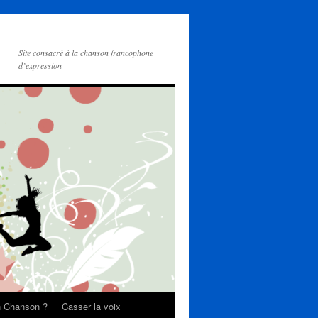
Site consacré à la chanson francophone
d’expression
on Chanson ?
Casser la voix