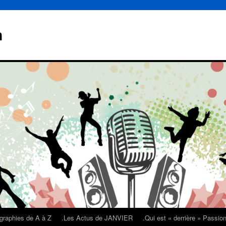
n
graphies de A à Z
.Les Actus de JANVIER
.Qui est « derrière » Passi