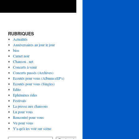
RUBRIQUES
Actualités
Anniversaires au jour le jour
bios
Carnet noir
Chanson . net
Concerts à venir
Concerts passés (Archives)
Ecoutés pour vous (Albums+EP's)
Ecoutés pour vous (Singles)
Edito
Ephémères rides
Festivals
La presse aux chansons
Lu pour vous
Rencontré pour vous
Vu pour vous
Y'a qu'à les voir sur scène