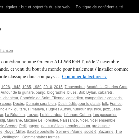
s légales : but et objectifs du site web
Politique de confidentialité
n
Chanson
jeune comédien nommé Graeme ALLWRIGHT, né le 7 novembre
nde, et venu du bout du monde pour finalement s’installer comme
arité classique dans son pays …
Continuer la lecture
→
,
1926
,
1948
,
1965
,
1980
,
2010
,
2015
,
7 novembre
,
Académie Charles-Cros
,
,
Autour de la guitare
,
banjo
,
biographie
,
blues
,
Bob Dylan
,
cabarets
,
e
,
chanteur
,
Comédie de Saint-Etienne
,
comédien
,
compositeur
,
concerts
,
e coeur
,
Décès
,
Demain sera bien
,
Des inédits pour le plaisir
,
folk
,
France
,
nd-Prix
,
guitare
,
Himalaya
,
Hugues Aufray
,
humour
,
injustice
,
jazz
,
Jean-
se
,
La Réunion
,
Larzac
,
Le trimardeur
,
Léonard Cohen
,
Les passantes
,
dji
,
Maurane
,
Maxime Le Forestier
,
Naissance
,
Noël
,
Noël ensemble
,
ete Seeger
,
Petit garçon
,
petits métiers
,
premier album
,
professeur
,
re
,
Roger Miller
,
Sacrée bouteille
,
Seine-et-Marne
,
société
,
Suzanne
,
The
sur
,
Wellington
|
Commentaires fermés