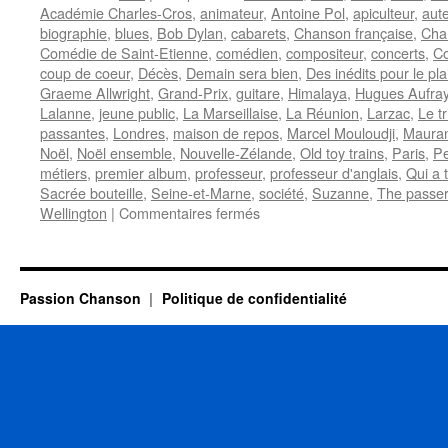
Académie Charles-Cros
,
animateur
,
Antoine Pol
,
apiculteur
,
aut
biographie
,
blues
,
Bob Dylan
,
cabarets
,
Chanson française
,
Cha
Comédie de Saint-Etienne
,
comédien
,
compositeur
,
concerts
,
Co
coup de coeur
,
Décès
,
Demain sera bien
,
Des inédits pour le plai
Graeme Allwright
,
Grand-Prix
,
guitare
,
Himalaya
,
Hugues Aufra
Lalanne
,
jeune public
,
La Marseillaise
,
La Réunion
,
Larzac
,
Le t
passantes
,
Londres
,
maison de repos
,
Marcel Mouloudji
,
Maura
Noël
,
Noël ensemble
,
Nouvelle-Zélande
,
Old toy trains
,
Paris
,
Pe
métiers
,
premier album
,
professeur
,
professeur d'anglais
,
Qui a 
Sacrée bouteille
,
Seine-et-Marne
,
société
,
Suzanne
,
The passer
sur
Wellington
|
Commentaires fermés
ALLWRIGHT
Graeme
Passion Chanson
Politique de confidentialité