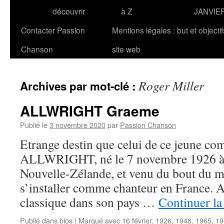
découvrir
à Z
JANVIE
Contacter Passion
Mentions légales : but et objecti
Chanson
site web
Roger Miller
Archives par mot-clé :
ALLWRIGHT Graeme
Publié le
3 novembre 2020
par
Passion Chanson
Etrange destin que celui de ce jeune 
ALLWRIGHT, né le 7 novembre 1926 à 
Nouvelle-Zélande, et venu du bout du 
s’installer comme chanteur en France. A
classique dans son pays …
Continuer la
Publié dans
bios
|
Marqué avec
16 février
,
1926
,
1948
,
1965
,
19