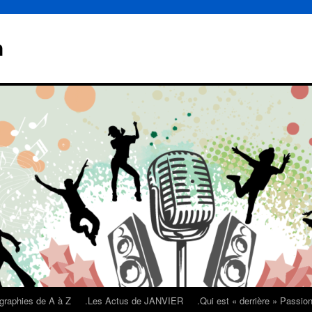
n
graphies de A à Z
.Les Actus de JANVIER
.Qui est « derrière » Passi