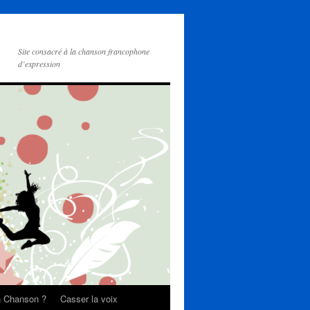
Site consacré à la chanson francophone
d’expression
on Chanson ?
Casser la voix