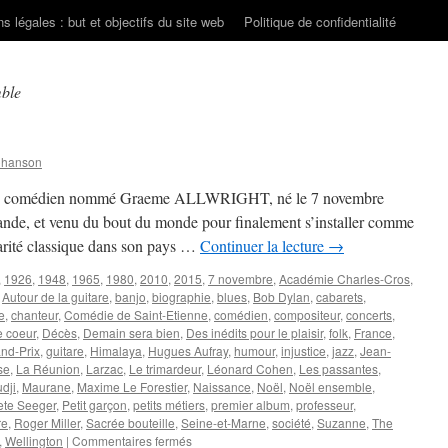
s légales : but et objectifs du site web
Politique de confidentialité
ble
Chanson
jeune comédien nommé Graeme ALLWRIGHT, né le 7 novembre
nde, et venu du bout du monde pour finalement s’installer comme
arité classique dans son pays …
Continuer la lecture
→
,
1926
,
1948
,
1965
,
1980
,
2010
,
2015
,
7 novembre
,
Académie Charles-Cros
,
,
Autour de la guitare
,
banjo
,
biographie
,
blues
,
Bob Dylan
,
cabarets
,
e
,
chanteur
,
Comédie de Saint-Etienne
,
comédien
,
compositeur
,
concerts
,
e coeur
,
Décès
,
Demain sera bien
,
Des inédits pour le plaisir
,
folk
,
France
,
nd-Prix
,
guitare
,
Himalaya
,
Hugues Aufray
,
humour
,
injustice
,
jazz
,
Jean-
se
,
La Réunion
,
Larzac
,
Le trimardeur
,
Léonard Cohen
,
Les passantes
,
dji
,
Maurane
,
Maxime Le Forestier
,
Naissance
,
Noël
,
Noël ensemble
,
ete Seeger
,
Petit garçon
,
petits métiers
,
premier album
,
professeur
,
re
,
Roger Miller
,
Sacrée bouteille
,
Seine-et-Marne
,
société
,
Suzanne
,
The
sur
,
Wellington
|
Commentaires fermés