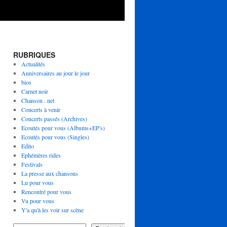
RUBRIQUES
Actualités
Anniversaires au jour le jour
bios
Carnet noir
Chanson . net
Concerts à venir
Concerts passés (Archives)
Ecoutés pour vous (Albums+EP's)
Ecoutés pour vous (Singles)
Edito
Ephémères rides
Festivals
La presse aux chansons
Lu pour vous
Rencontré pour vous
Vu pour vous
Y'a qu'à les voir sur scène