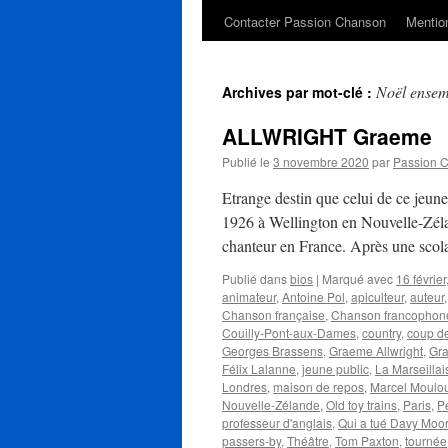
Contacter Passion Chanson
Mention
Noël ensem
Archives par mot-clé :
ALLWRIGHT Graeme
Publié le
3 novembre 2020
par
Passion 
Etrange destin que celui de ce 
1926 à Wellington en Nouvelle-Zéla
chanteur en France. Après une scol
Publié dans
bios
|
Marqué avec
16 février
animateur
,
Antoine Pol
,
apiculteur
,
auteur
Chanson française
,
Chanson francophon
Couilly-Pont-aux-Dames
,
country
,
coup d
Georges Brassens
,
Graeme Allwright
,
Gra
Félix Lalanne
,
jeune public
,
La Marseillai
Londres
,
maison de repos
,
Marcel Moulou
Nouvelle-Zélande
,
Old toy trains
,
Paris
,
P
professeur d'anglais
,
Qui a tué Davy Moo
passers-by
,
Théâtre
,
Tom Paxton
,
tournée