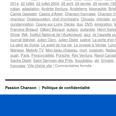
2014
,
22 juillet
,
22 juillet 2004
,
28 avril
,
29 janvier
,
29 janvier 19
ruban
,
adaptation
,
Andrée Ventura
,
Angleterre
,
biographie
,
Brig
Carole Gaessler
,
Casino d'Alger
,
Chanson française
,
Chanson f
chanteur
,
Chateauvallon
,
chef d'orchestre
,
Chicago
,
chimiste
,
co
condamnation
,
Cosne-sur-Loire
,
Décès
,
duo
,
DVD
,
émigration
,
f
Francine Bréaud
,
Gilbert Bécaud
,
guitare
,
guitariste
,
Henri Salv
Show
,
INA
,
Institut National de l'Audiovisuel
,
jazz
,
Je t'appelle po
journal télévisé
,
Julien Clerc
,
Julien Distel
,
justice
,
La porte d'en 
Le père de Sylvia
,
Le soleil de ma vie
,
Le voyage à Venise
,
Lond
Mariage
,
Melody TV
,
Mon beau chapeau
,
mort
,
musicien
,
Naiss
ouah
,
Paris
,
Personnalités
,
Porsche
,
Ray Ventura
,
Rayol-Canade
Sacha Distel
,
Saint Germain des Prés
,
Scoubidou
,
ski
,
Smokie
,
sur
française
,
Vite chérie vite
|
Commentaires fermés
DISTEL
Sacha
Passion Chanson
Politique de confidentialité