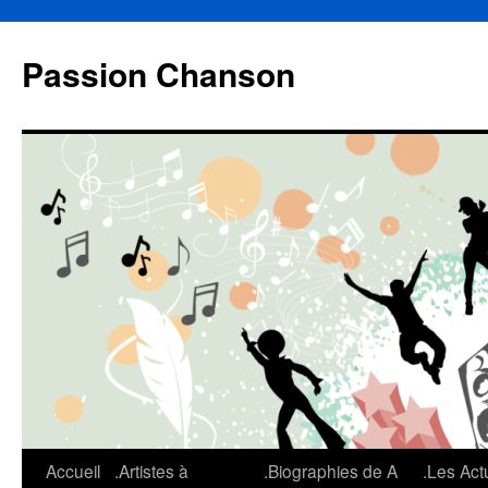
Aller
au
Passion Chanson
contenu
Accueil
.Artistes à
.Biographies de A
.Les Act