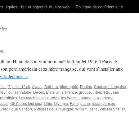
s légales : but et objectifs du site web
Politique de confidentialité
bles
son
am Hand de son vrai nom, naît le 9 juillet 1946 à Paris. A
s, son père américain et sa mère française, qui vont s’installer aux
r la lecture
→
illet
,
9 juillet 1946
,
Avatar
,
Barbara
,
biographie
,
Bobino
,
Chanson française
,
teur
,
conservatoire
,
Décès
,
Etats-Unis
,
France
,
groupe
,
interprète
,
Jean
rrésistibles
,
Les machines absurdes
,
les Worst
,
Louane
,
Lux aeterna
,
colas
,
Oh j'cours tout seul
,
Ohio
,
Olympia
,
Paris
,
piano
,
récompenses
,
,
Véronique Sanson
,
Victoires de la musique
,
William Hand
,
William Sheller
,
LLER
am