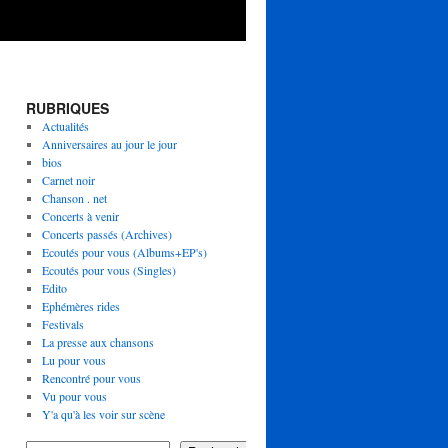
RUBRIQUES
Actualités
Anniversaires au jour le jour
bios
Carnet noir
Chanson . net
Concerts à venir
Concerts passés (Archives)
Ecoutés pour vous (Albums+EP's)
Ecoutés pour vous (Singles)
Edito
Ephémères rides
Festivals
La presse aux chansons
Lu pour vous
Rencontré pour vous
Vu pour vous
Y'a qu'à les voir sur scène