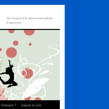
Site consacré à la chanson francophone
d’expression
on Chanson ?
Casser la voix