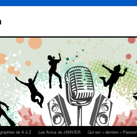
n
graphies de A à Z
.Les Actus de JANVIER
.Qui est « derrière » Passi