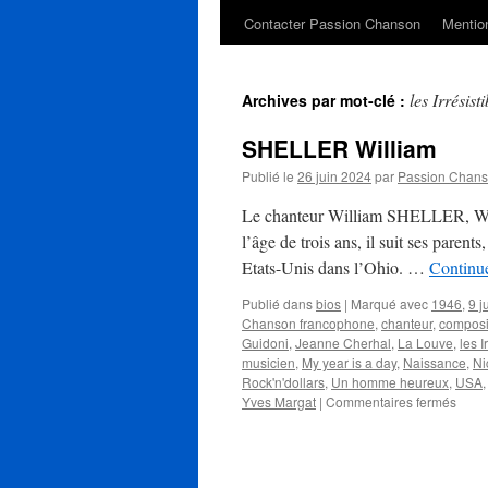
Contacter Passion Chanson
Mention
les Irrésisti
Archives par mot-clé :
SHELLER William
Publié le
26 juin 2024
par
Passion Chan
Le chanteur William SHELLER, Willi
l’âge de trois ans, il suit ses parent
Etats-Unis dans l’Ohio. …
Continue
Publié dans
bios
|
Marqué avec
1946
,
9 ju
Chanson francophone
,
chanteur
,
composi
Guidoni
,
Jeanne Cherhal
,
La Louve
,
les I
musicien
,
My year is a day
,
Naissance
,
Ni
Rock'n'dollars
,
Un homme heureux
,
USA
sur
Yves Margat
|
Commentaires fermés
SHE
Willi