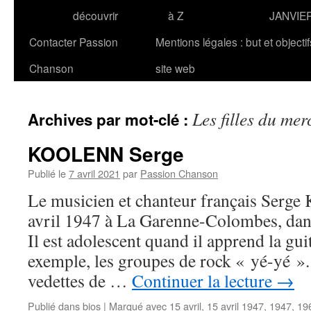
découvrir
à Z
JANVIE
Contacter Passion
Mentions légales : but et objecti
Chanson
site web
Les filles du mer
Archives par mot-clé :
KOOLENN Serge
Publié le
7 avril 2021
par
Passion Chanson
Le musicien et chanteur français Serg
avril 1947 à La Garenne-Colombes, dans
Il est adolescent quand il apprend la gui
exemple, les groupes de rock « yé-yé ».
vedettes de …
Continuer la lecture
→
Publié dans
bios
|
Marqué avec
15 avril
,
15 avril 1947
,
1947
,
19