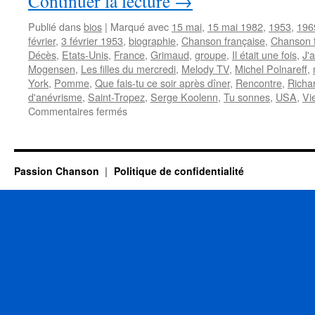
Continuer la lecture
→
Publié dans
bios
|
Marqué avec
15 mai
,
15 mai 1982
,
1953
,
196
février
,
3 février 1953
,
biographie
,
Chanson française
,
Chanson 
Décès
,
Etats-Unis
,
France
,
Grimaud
,
groupe
,
Il était une fois
,
J'a
Mogensen
,
Les filles du mercredi
,
Melody TV
,
Michel Polnareff
,
York
,
Pomme
,
Que fais-tu ce soir après dîner
,
Rencontre
,
Richa
d'anévrisme
,
Saint-Tropez
,
Serge Koolenn
,
Tu sonnes
,
USA
,
Vi
sur
Commentaires fermés
JOËLLE
(Il
était
une
Passion Chanson
Politique de confidentialité
fois)