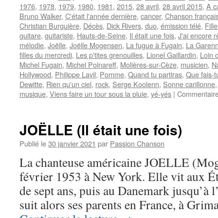
1976
,
1978
,
1979
,
1980
,
1981
,
2015
,
28 avril
,
28 avril 2015
,
A c
Bruno Walker
,
C'était l'année dernière
,
cancer
,
Chanson françai
Christian Burguière
,
Décès
,
Dick Rivers
,
duo
,
émission télé
,
Fill
guitare
,
guitariste
,
Hauts-de-Seine
,
Il était une fois
,
J'ai encore r
mélodie
,
Joëlle
,
Joëlle Mogensen
,
La fugue à Fugain
,
La Garen
filles du mercredi
,
Les p'tites grenouilles
,
Lionel Gaillardin
,
Loin 
Michel Fugain
,
Michel Polnareff
,
Molières-sur-Cèze
,
musicien
,
N
Hollywood
,
Philippe Lavil
,
Pomme
,
Quand tu partiras
,
Que fais-t
Dewitte
,
Rien qu'un ciel
,
rock
,
Serge Koolenn
,
Sonne carillonne
musique
,
Viens faire un tour sous la pluie
,
yé-yés
|
Commentaire
JOËLLE (Il était une fois)
Publié le
30 janvier 2021
par
Passion Chanson
La chanteuse américaine JOELLE (Moge
février 1953 à New York. Elle vit aux Ét
de sept ans, puis au Danemark jusqu’à l’
suit alors ses parents en France, à Gri