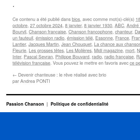
.
Ce contenu a été publié dans
bios
, avec comme mot(s)-clé(s)
18
octobre
,
27 octobre 2024
,
8 janvier
,
8 janvier 1930
,
ABC
,
André
Bourvil
,
Chanson française
,
Chanson francophone
,
chanteur
,
Da
un fauteuil
,
émission radio
,
émission télé
,
Essonne
,
France
,
Fra
Lantier
,
Jacques Martin
,
Jean Chouquet
,
La chance aux chanso
Fleurie
,
Les grosses têtes
,
Les Molières
,
Midi magazine
,
mort
,
N
Inter
,
Pascal Sevran
,
Philippe Bouvard
,
radio
,
radio française
,
R
télévision française
. Vous pouvez le mettre en favoris avec
ce p
←
Devenir chanteuse : le rêve réalisé avec brio
par Andrea PONTI
Passion Chanson
Politique de confidentialité