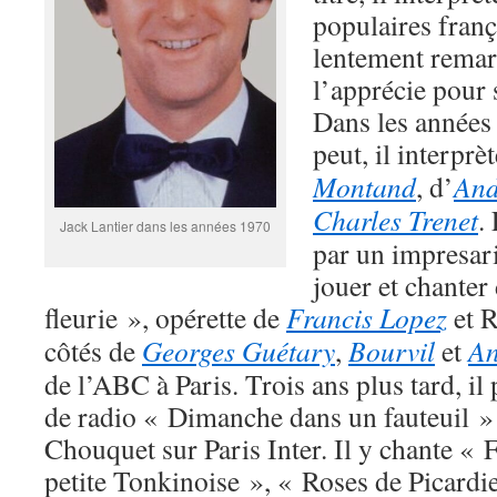
populaires frança
lentement remar
l’apprécie pour 
Dans les années 
peut, il interprè
Montand
, d’
And
Charles Trenet
.
Jack Lantier dans les années 1970
par un impresari
jouer et chanter
fleurie », opérette de
Francis Lopez
et 
côtés de
Georges Guétary
,
Bourvil
et
An
de l’ABC à Paris. Trois ans plus tard, il
de radio « Dimanche dans un fauteuil »
Chouquet sur Paris Inter. Il y chante « 
petite Tonkinoise », « Roses de Picardi