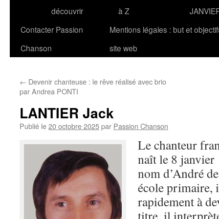
découvrir
à Z
JANVIE
Contacter Passion
Mentions légales : but et objecti
Chanson
site web
←
Devenir chanteuse : le rêve réalisé avec brio
par Andrea PONTI
LANTIER Jack
Publié le
20 octobre 2025
par
Passion Chanson
Le chanteur fra
naît le 8 janvier
nom d’André de
école primaire, i
rapidement à de
titre, il interpr