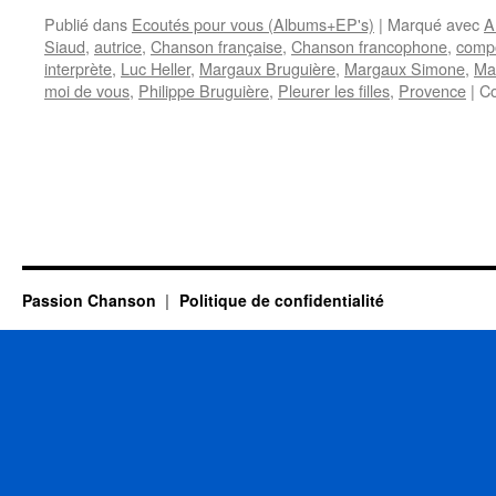
Publié dans
Ecoutés pour vous (Albums+EP's)
|
Marqué avec
A
Siaud
,
autrice
,
Chanson française
,
Chanson francophone
,
compo
interprète
,
Luc Heller
,
Margaux Bruguière
,
Margaux Simone
,
Ma
moi de vous
,
Philippe Bruguière
,
Pleurer les filles
,
Provence
|
Co
Passion Chanson
Politique de confidentialité