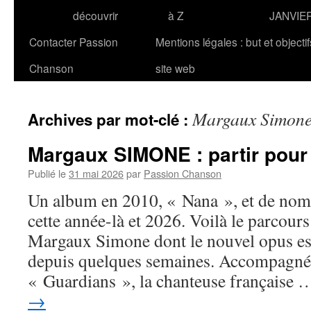
découvrir
à Z
JANVIE
Contacter Passion
Mentions légales : but et objecti
Chanson
site web
Margaux Simon
Archives par mot-clé :
Margaux SIMONE : partir pour
Publié le
31 mai 2026
par
Passion Chanson
Un album en 2010, « Nana », et de nomb
cette année-là et 2026. Voilà le parcour
Margaux Simone dont le nouvel opus est
depuis quelques semaines. Accompagnée
« Guardians », la chanteuse française
→