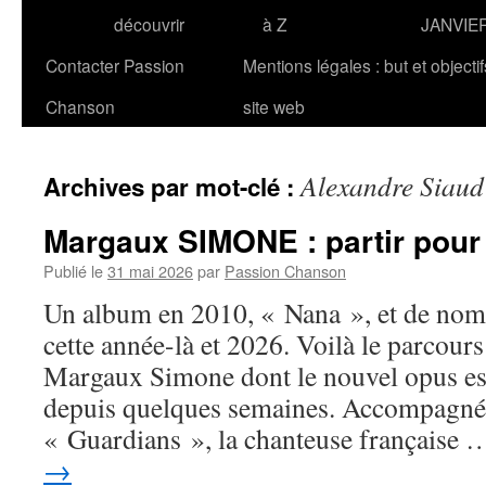
découvrir
à Z
JANVIE
Contacter Passion
Mentions légales : but et objecti
Chanson
site web
Alexandre Siaud
Archives par mot-clé :
Margaux SIMONE : partir pour
Publié le
31 mai 2026
par
Passion Chanson
Un album en 2010, « Nana », et de nomb
cette année-là et 2026. Voilà le parcour
Margaux Simone dont le nouvel opus est
depuis quelques semaines. Accompagnée
« Guardians », la chanteuse française
→