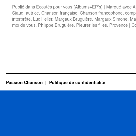
Publié dans
Ecoutés pour vous (Albums+EP's)
|
Marqué avec
A
Siaud
,
autrice
,
Chanson française
,
Chanson francophone
,
compo
interprète
,
Luc Heller
,
Margaux Bruguière
,
Margaux Simone
,
Ma
moi de vous
,
Philippe Bruguière
,
Pleurer les filles
,
Provence
|
Co
Passion Chanson
Politique de confidentialité