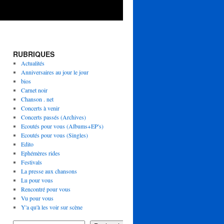
RUBRIQUES
Actualités
Anniversaires au jour le jour
bios
Carnet noir
Chanson . net
Concerts à venir
Concerts passés (Archives)
Ecoutés pour vous (Albums+EP's)
Ecoutés pour vous (Singles)
Edito
Ephémères rides
Festivals
La presse aux chansons
Lu pour vous
Rencontré pour vous
Vu pour vous
Y'a qu'à les voir sur scène