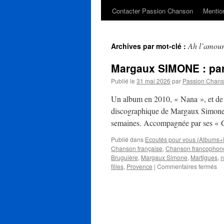
Contacter Passion Chanson
Mention
Ah l’amour
Archives par mot-clé :
Margaux SIMONE : part
Publié le
31 mai 2026
par
Passion Chan
Un album en 2010, « Nana », et de n
discographique de Margaux Simone d
semaines. Accompagnée par ses « G
Publié dans
Ecoutés pour vous (Albums+
Chanson française
,
Chanson francophon
Bruguière
,
Margaux Simone
,
Martigues
,
n
su
filles
,
Provence
|
Commentaires fermés
Ma
S
:
par
po
mi