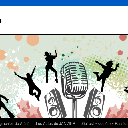
n
graphies de A à Z
.Les Actus de JANVIER
.Qui est « derrière » Passi