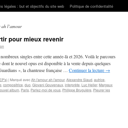
s légales : but et objectifs du site web
Politique de confidentialité
 ah l’amour
ir pour mieux revenir
son
ombreux singles entre cette année-là et 2026. Voilà le parcours
ont le nouvel opus est disponible à la vente depuis quelques
uardians », la chanteuse française …
Continuer la lecture
→
EP's)
|
Marqué avec
Ah l'amour ah l'amour
,
Alexandre Siaud
,
autrice
,
e
,
compositrice
,
duo
,
Giovani Gouvenaux
,
interprète
,
Luc Heller
,
Margaux
ouvel album
,
Paris
,
Parlez-moi de vous
,
Philippe Bruguière
,
Pleurer les
r
rgaux
IMONE
tir
ur
eux