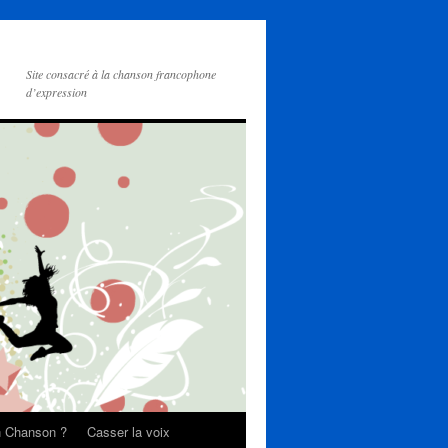
Site consacré à la chanson francophone
d’expression
on Chanson ?
Casser la voix