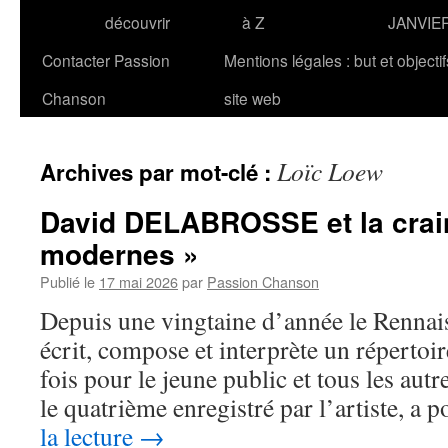
découvrir
à Z
JANVIE
Contacter Passion
Mentions légales : but et objecti
Chanson
site web
Loïc Loew
Archives par mot-clé :
David DELABROSSE et la crai
modernes »
Publié le
17 mai 2026
par
Passion Chanson
Depuis une vingtaine d’année le Rennai
écrit, compose et interprète un répertoire 
fois pour le jeune public et tous les aut
le quatrième enregistré par l’artiste, a 
la lecture
→