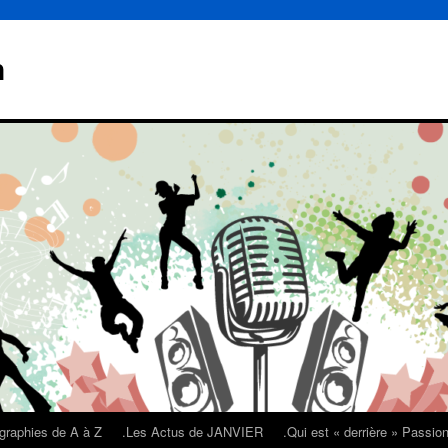
n
graphies de A à Z
.Les Actus de JANVIER
.Qui est « derrière » Passi