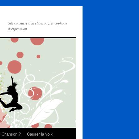
Site consacré à la chanson francophone
d’expression
on Chanson ?
Casser la voix