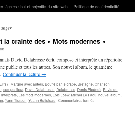
s légales : but et objectifs du site web
Politique de confidentialité
hanger
la crainte des « Mots modernes »
son
nais David Delabrosse écrit, compose et interprète un répertoire
 jeune public et tous les autres. Son nouvel album, le quatrième
 …
Continuer la lecture
→
EP's)
|
Marqué avec
auteur
,
Bouffé par le crabe
,
Bretagne
,
Chanson
r
,
compositeur
,
David Delabrosse
,
Delabrosse
,
Denis Piednoir
,
Envie de
,
interprète
,
Les mots modernes
,
Loïc Loew
,
Michel Le Faou
,
nouvel album
,
sur
um
,
Yann Tiersen
,
Yoann Buffeteau
|
Commentaires fermés
David
DELABROSSE
et
la
crainte
des