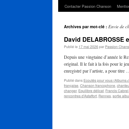
Contacter Passion Chanson
Mention
Envie de c
Archives par mot-clé :
David DELABROSSE et 
Publié le
17 mai 2026
par
Passion Chan
Depuis une vingtaine d’année le Ren
original. Il le fait à la fois pour le
enregistré par l’artiste, a pour titre
Publié dans
Ecoutés pour vous (Albums+
française
,
Chanson francophone
,
chanteu
changer
,
Equilibre délicat
,
Francis Cabrel
rencontres d'Astaffort
,
Rennes
,
sortie alb