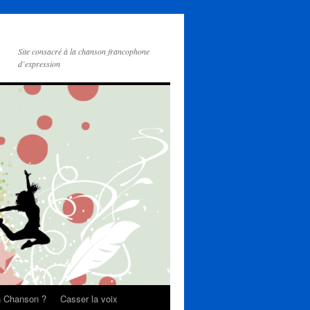
Site consacré à la chanson francophone
d’expression
on Chanson ?
Casser la voix