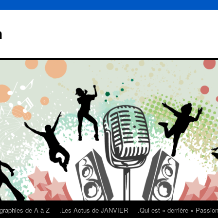
n
graphies de A à Z
.Les Actus de JANVIER
.Qui est « derrière » Passi