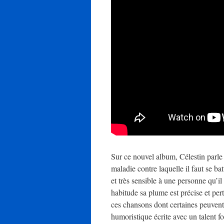
Sur ce nouvel album, Célestin parle
maladie contre laquelle il faut se b
et très sensible à une personne qu’
habitude sa plume est précise et pert
ces chansons dont certaines peuvent
humoristique écrite avec un talent f