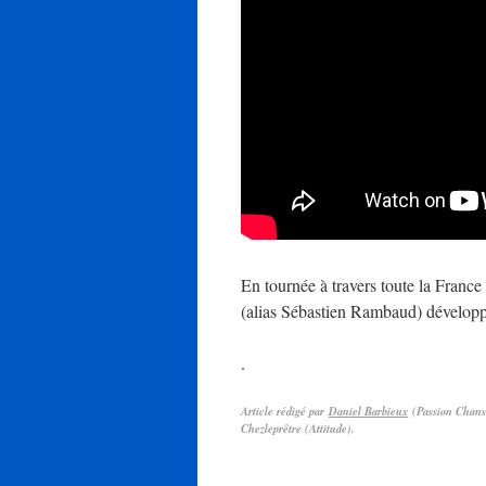
En tournée à travers toute la France d
(alias Sébastien Rambaud) développe
.
Article rédigé par
Daniel Barbieux
(Passion Chanso
Chezleprêtre (Attitude).