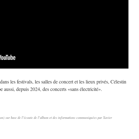
ans les festivals, les salles de concert et les lieux privés, Célestin
 aussi, depuis 2024, des concerts «sans électricité».
n) sur base de l’écoute de l’album et des informations communiquées par Xavier