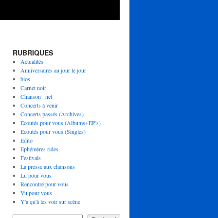
RUBRIQUES
Actualités
Anniversaires au jour le jour
bios
Carnet noir
Chanson . net
Concerts à venir
Concerts passés (Archives)
Ecoutés pour vous (Albums+EP's)
Ecoutés pour vous (Singles)
Edito
Ephémères rides
Festivals
La presse aux chansons
Lu pour vous
Rencontré pour vous
Vu pour vous
Y'a qu'à les voir sur scène