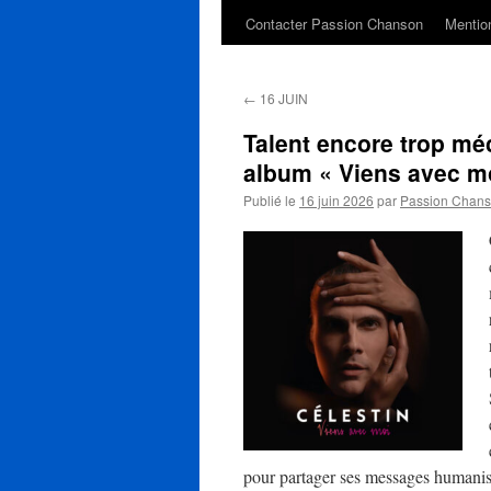
Contacter Passion Chanson
Mention
←
16 JUIN
Talent encore trop m
album « Viens avec m
Publié le
16 juin 2026
par
Passion Chan
pour partager ses messages humaniste