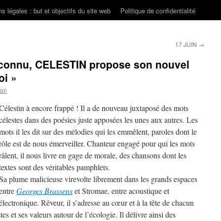
s légales : but et objectifs du site web
Politique de confidentialité
17 JUIN
→
éconnu, CELESTIN propose son nouvel
oi »
son
Célestin à encore frappé ! Il a de nouveau juxtaposé des mots
célestes dans des poésies juste apposées les unes aux autres. Les
mots il les dit sur des mélodies qui les emmêlent, paroles dont le
rôle est de nous émerveiller. Chanteur engagé pour qui les mots
râlent, il nous livre en gage de morale, des chansons dont les
textes sont des véritables pamphlets.
Sa plume malicieuse virevolte librement dans les grands espaces
entre
Georges Brassens
et Stromae, entre acoustique et
électronique. Rêveur, il s’adresse au cœur et à la tête de chacun
s et ses valeurs autour de l’écologie. Il délivre ainsi des