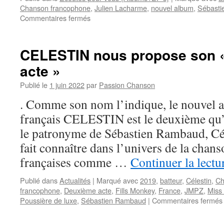
Chanson francophone
,
Julien Lacharme
,
nouvel album
,
Sébast
sur
Commentaires fermés
Talent
encore
trop
CELESTIN nous propose son 
méconnu,
acte »
CELESTIN
propose
Publié le
1 juin 2022
par
Passion Chanson
son
nouvel
. Comme son nom l’indique, le nouvel a
album
français CELESTIN est le deuxième qu’i
« Viens
avec
le patronyme de Sébastien Rambaud, Cél
moi »
fait connaître dans l’univers de la chan
françaises comme …
Continuer la lect
Publié dans
Actualités
|
Marqué avec
2019
,
batteur
,
Célestin
,
Ch
francophone
,
Deuxième acte
,
Fills Monkey
,
France
,
JMPZ
,
Miss
Poussière de luxe
,
Sébastien Rambaud
|
Commentaires fermés