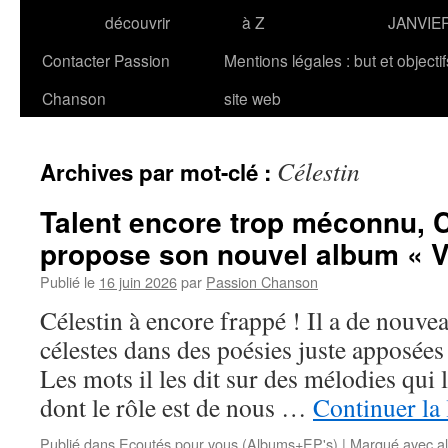
découvrir
à Z
JANVIE
Contacter Passion
Mentions légales : but et objecti
Chanson
site web
Célestin
Archives par mot-clé :
Talent encore trop méconnu,
propose son nouvel album « V
Publié le
16 juin 2026
par
Passion Chanson
Célestin à encore frappé ! Il a de nouve
célestes dans des poésies juste apposées 
Les mots il les dit sur des mélodies qui
dont le rôle est de nous …
Continuer la
Publié dans
Ecoutés pour vous (Albums+EP's)
|
Marqué avec
a