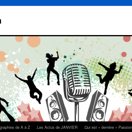
n
graphies de A à Z
.Les Actus de JANVIER
.Qui est « derrière » Passi