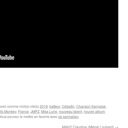
 avec comme mot(s)-clé(s)
2019
,
batteur
,
Célestin
,
Chanson française
,
ills Monkey
,
France
,
JMPZ
,
Miss Lune
,
nouveau talent
,
nouvel album
,
 Vous pouvez le mettre en favoris avec
ce permalien
.
MAHY Claudine (Mémé Loubard)
→