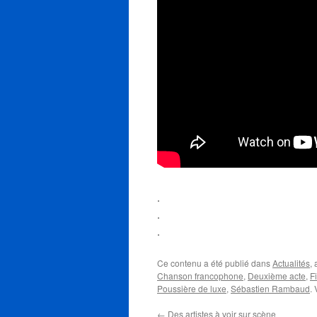
.
.
.
Ce contenu a été publié dans
Actualités
,
Chanson francophone
,
Deuxième acte
,
F
Poussière de luxe
,
Sébastien Rambaud
.
←
Des artistes à voir sur scène