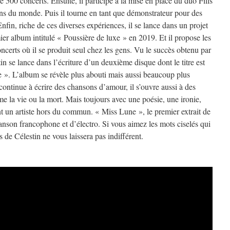
e 500 concerts. Ensuite, il participe à la mise en place du duo Fills
s du monde. Puis il tourne en tant que démonstrateur pour des
nfin, riche de ces diverses expériences, il se lance dans un projet
mier album intitulé « Poussière de luxe » en 2019. Et il propose les
certs où il se produit seul chez les gens. Vu le succès obtenu par
tin se lance dans l’écriture d’un deuxième disque dont le titre est
 ». L’album se révèle plus abouti mais aussi beaucoup plus
 continue à écrire des chansons d’amour, il s’ouvre aussi à des
e la vie ou la mort. Mais toujours avec une poésie, une ironie,
nt un artiste hors du commun. « Miss Lune », le premier extrait de
anson francophone et d’électro. Si vous aimez les mots ciselés qui
s de Célestin ne vous laissera pas indifférent.