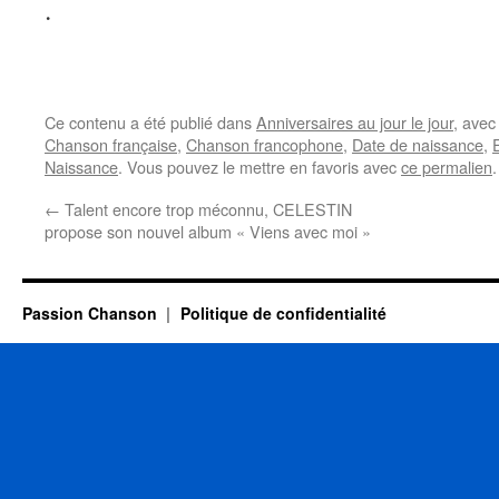
.
Ce contenu a été publié dans
Anniversaires au jour le jour
, ave
Chanson française
,
Chanson francophone
,
Date de naissance
,
Naissance
. Vous pouvez le mettre en favoris avec
ce permalien
.
←
Talent encore trop méconnu, CELESTIN
propose son nouvel album « Viens avec moi »
Passion Chanson
Politique de confidentialité