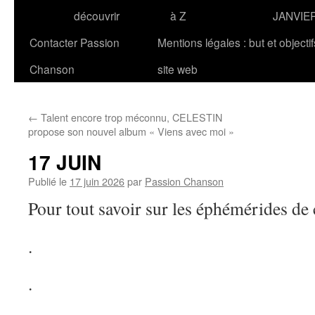
découvrir
à Z
JANVIE
Contacter Passion
Mentions légales : but et objecti
Chanson
site web
←
Talent encore trop méconnu, CELESTIN
propose son nouvel album « Viens avec moi »
17 JUIN
Publié le
17 juin 2026
par
Passion Chanson
Pour tout savoir sur les éphémérides de
.
.