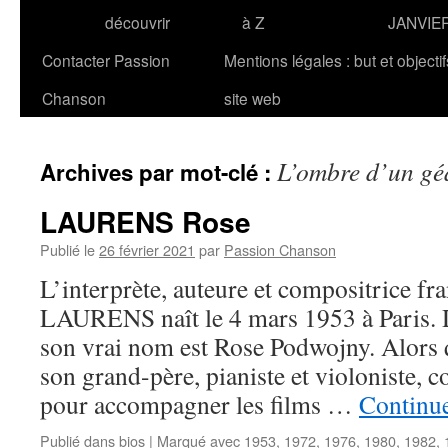
découvrir
à Z
JANVIE
Contacter Passion
Mentions légales : but et objecti
Chanson
site web
L’ombre d’un gé
Archives par mot-clé :
LAURENS Rose
Publié le
26 février 2021
par
Passion Chanson
L’interprète, auteure et compositrice fr
LAURENS naît le 4 mars 1953 à Paris. D
son vrai nom est Rose Podwojny. Alors qu
son grand-père, pianiste et violoniste,
pour accompagner les films …
Continue
Publié dans
bios
|
Marqué avec
1953
,
1972
,
1976
,
1980
,
1982
,