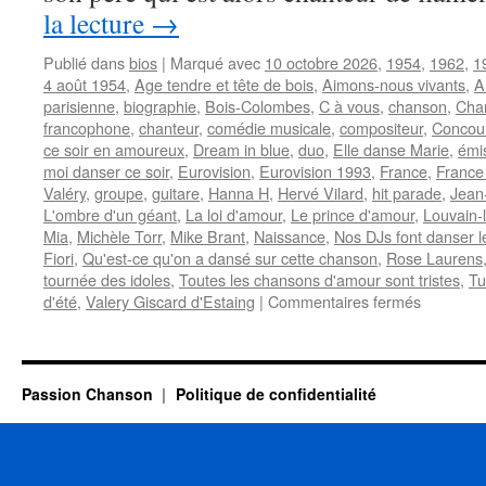
la lecture
→
Publié dans
bios
|
Marqué avec
10 octobre 2026
,
1954
,
1962
,
1
4 août 1954
,
Age tendre et tête de bois
,
Aimons-nous vivants
,
A
parisienne
,
biographie
,
Bois-Colombes
,
C à vous
,
chanson
,
Chan
francophone
,
chanteur
,
comédie musicale
,
compositeur
,
Concour
ce soir en amoureux
,
Dream in blue
,
duo
,
Elle danse Marie
,
émis
moi danser ce soir
,
Eurovision
,
Eurovision 1993
,
France
,
France
Valéry
,
groupe
,
guitare
,
Hanna H
,
Hervé Vilard
,
hit parade
,
Jean
L'ombre d'un géant
,
La loi d'amour
,
Le prince d'amour
,
Louvain-
Mia
,
Michèle Torr
,
Mike Brant
,
Naissance
,
Nos DJs font danser 
Fiori
,
Qu'est-ce qu'on a dansé sur cette chanson
,
Rose Laurens
tournée des idoles
,
Toutes les chansons d'amour sont tristes
,
Tu
sur
d'été
,
Valery Giscard d'Estaing
|
Commentaires fermés
VALERY
François
Passion Chanson
Politique de confidentialité