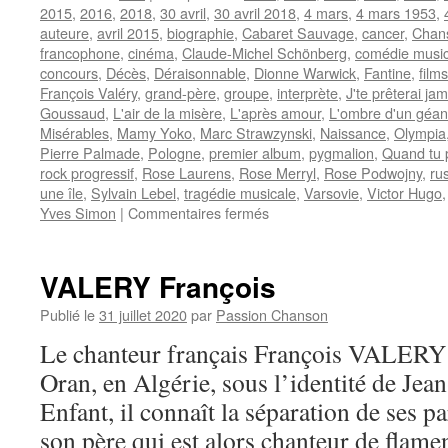
2015
,
2016
,
2018
,
30 avril
,
30 avril 2018
,
4 mars
,
4 mars 1953
,
auteure
,
avril 2015
,
biographie
,
Cabaret Sauvage
,
cancer
,
Chans
francophone
,
cinéma
,
Claude-Michel Schönberg
,
comédie music
concours
,
Décès
,
Déraisonnable
,
Dionne Warwick
,
Fantine
,
film
François Valéry
,
grand-père
,
groupe
,
interprète
,
J'te prêterai jam
Goussaud
,
L'air de la misère
,
L'après amour
,
L'ombre d'un géan
Misérables
,
Mamy Yoko
,
Marc Strawzynski
,
Naissance
,
Olympia
Pierre Palmade
,
Pologne
,
premier album
,
pygmalion
,
Quand tu 
rock progressif
,
Rose Laurens
,
Rose Merryl
,
Rose Podwojny
,
ru
une île
,
Sylvain Lebel
,
tragédie musicale
,
Varsovie
,
Victor Hugo
sur
Yves Simon
|
Commentaires fermés
LAURENS
Rose
VALERY François
Publié le
31 juillet 2020
par
Passion Chanson
Le chanteur français François VALERY n
Oran, en Algérie, sous l’identité de Je
Enfant, il connaît la séparation de ses p
son père qui est alors chanteur de fla