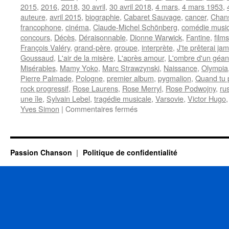
2015
,
2016
,
2018
,
30 avril
,
30 avril 2018
,
4 mars
,
4 mars 1953
,
auteure
,
avril 2015
,
biographie
,
Cabaret Sauvage
,
cancer
,
Chans
francophone
,
cinéma
,
Claude-Michel Schönberg
,
comédie music
concours
,
Décès
,
Déraisonnable
,
Dionne Warwick
,
Fantine
,
film
François Valéry
,
grand-père
,
groupe
,
interprète
,
J'te prêterai jam
Goussaud
,
L'air de la misère
,
L'après amour
,
L'ombre d'un géan
Misérables
,
Mamy Yoko
,
Marc Strawzynski
,
Naissance
,
Olympia
Pierre Palmade
,
Pologne
,
premier album
,
pygmalion
,
Quand tu 
rock progressif
,
Rose Laurens
,
Rose Merryl
,
Rose Podwojny
,
ru
une île
,
Sylvain Lebel
,
tragédie musicale
,
Varsovie
,
Victor Hugo
sur
Yves Simon
|
Commentaires fermés
LAURENS
Rose
Passion Chanson
Politique de confidentialité