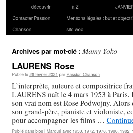
découvrir
à Z
JANVIE
Contacter Passion
Mentions légales : but et objecti
Chanson
site web
Mamy Yoko
Archives par mot-clé :
LAURENS Rose
Publié le
26 février 2021
par
Passion Chanson
L’interprète, auteure et compositrice fr
LAURENS naît le 4 mars 1953 à Paris. D
son vrai nom est Rose Podwojny. Alors qu
son grand-père, pianiste et violoniste,
pour accompagner les films …
Continue
Publié dans
bios
|
Marqué avec
1953
,
1972
,
1976
,
1980
,
1982
,