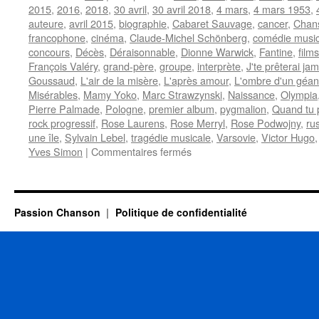
2015
,
2016
,
2018
,
30 avril
,
30 avril 2018
,
4 mars
,
4 mars 1953
,
auteure
,
avril 2015
,
biographie
,
Cabaret Sauvage
,
cancer
,
Chans
francophone
,
cinéma
,
Claude-Michel Schönberg
,
comédie music
concours
,
Décès
,
Déraisonnable
,
Dionne Warwick
,
Fantine
,
film
François Valéry
,
grand-père
,
groupe
,
interprète
,
J'te prêterai jam
Goussaud
,
L'air de la misère
,
L'après amour
,
L'ombre d'un géan
Misérables
,
Mamy Yoko
,
Marc Strawzynski
,
Naissance
,
Olympia
Pierre Palmade
,
Pologne
,
premier album
,
pygmalion
,
Quand tu 
rock progressif
,
Rose Laurens
,
Rose Merryl
,
Rose Podwojny
,
ru
une île
,
Sylvain Lebel
,
tragédie musicale
,
Varsovie
,
Victor Hugo
sur
Yves Simon
|
Commentaires fermés
LAURENS
Rose
Passion Chanson
Politique de confidentialité