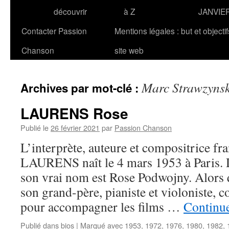
découvrir
à Z
JANVIE
Contacter Passion
Mentions légales : but et objecti
Chanson
site web
Marc Strawzynsk
Archives par mot-clé :
LAURENS Rose
Publié le
26 février 2021
par
Passion Chanson
L’interprète, auteure et compositrice fr
LAURENS naît le 4 mars 1953 à Paris. D
son vrai nom est Rose Podwojny. Alors qu
son grand-père, pianiste et violoniste,
pour accompagner les films …
Continue
Publié dans
bios
|
Marqué avec
1953
,
1972
,
1976
,
1980
,
1982
,