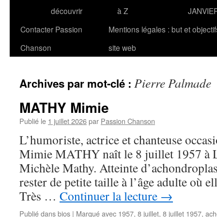
découvrir
à Z
JANVIE
Contacter Passion
Mentions légales : but et objecti
Chanson
site web
Pierre Palmade
Archives par mot-clé :
MATHY Mimie
Publié le
1 juillet 2026
par
Passion Chanson
L’humoriste, actrice et chanteuse occasi
Mimie MATHY naît le 8 juillet 1957 à 
Michèle Mathy. Atteinte d’achondroplasie
rester de petite taille à l’âge adulte où 
Très …
Continuer la lecture
→
Publié dans
bios
|
Marqué avec
1957
,
8 juillet
,
8 juillet 1957
,
ach