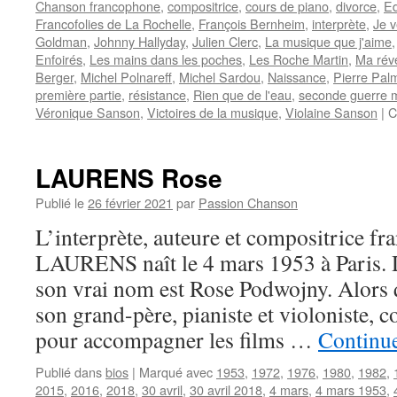
Chanson francophone
,
compositrice
,
cours de piano
,
divorce
,
Ed
Francofolies de La Rochelle
,
François Bernheim
,
interprète
,
Je 
Goldman
,
Johnny Hallyday
,
Julien Clerc
,
La musique que j'aime
Enfoirés
,
Les mains dans les poches
,
Les Roche Martin
,
Ma rév
Berger
,
Michel Polnareff
,
Michel Sardou
,
Naissance
,
Pierre Pal
première partie
,
résistance
,
Rien que de l'eau
,
seconde guerre 
Véronique Sanson
,
Victoires de la musique
,
Violaine Sanson
|
C
LAURENS Rose
Publié le
26 février 2021
par
Passion Chanson
L’interprète, auteure et compositrice fr
LAURENS naît le 4 mars 1953 à Paris. D
son vrai nom est Rose Podwojny. Alors qu
son grand-père, pianiste et violoniste,
pour accompagner les films …
Continue
Publié dans
bios
|
Marqué avec
1953
,
1972
,
1976
,
1980
,
1982
,
2015
,
2016
,
2018
,
30 avril
,
30 avril 2018
,
4 mars
,
4 mars 1953
,