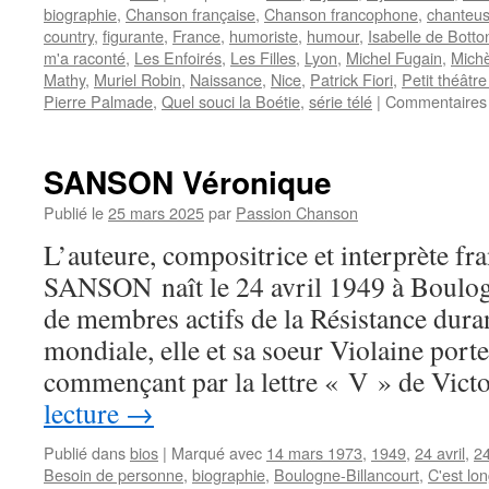
biographie
,
Chanson française
,
Chanson francophone
,
chanteu
country
,
figurante
,
France
,
humoriste
,
humour
,
Isabelle de Botto
m'a raconté
,
Les Enfoirés
,
Les Filles
,
Lyon
,
Michel Fugain
,
Michè
Mathy
,
Muriel Robin
,
Naissance
,
Nice
,
Patrick Fiori
,
Petit théâtr
Pierre Palmade
,
Quel souci la Boétie
,
série télé
|
Commentaires
SANSON Véronique
Publié le
25 mars 2025
par
Passion Chanson
L’auteure, compositrice et interprète fr
SANSON naît le 24 avril 1949 à Boulogn
de membres actifs de la Résistance dura
mondiale, elle et sa soeur Violaine por
commençant par la lettre « V » de Vic
lecture
→
Publié dans
bios
|
Marqué avec
14 mars 1973
,
1949
,
24 avril
,
24
Besoin de personne
,
biographie
,
Boulogne-Billancourt
,
C'est lon