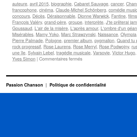
auteure
,
avril 2015
,
biographie
,
Cabaret Sauvage
,
cancer
,
Chans
francophone
,
cinéma
,
Claude-Michel Schönberg
,
comédie music
concours
,
Décès
,
Déraisonnable
,
Dionne Warwick
,
Fantine
,
film
François Valéry
,
grand-père
,
groupe
,
interprète
,
J'te prêterai jam
Goussaud
,
L'air de la misère
,
L'après amour
,
L'ombre d'un géan
Misérables
,
Mamy Yoko
,
Marc Strawzynski
,
Naissance
,
Olympia
Pierre Palmade
,
Pologne
,
premier album
,
pygmalion
,
Quand tu 
rock progressif
,
Rose Laurens
,
Rose Merryl
,
Rose Podwojny
,
ru
une île
,
Sylvain Lebel
,
tragédie musicale
,
Varsovie
,
Victor Hugo
sur
Yves Simon
|
Commentaires fermés
LAURENS
Rose
Passion Chanson
Politique de confidentialité