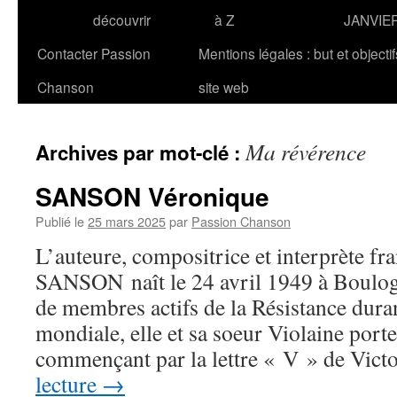
découvrir
à Z
JANVIE
Contacter Passion
Mentions légales : but et objecti
Chanson
site web
Ma révérence
Archives par mot-clé :
SANSON Véronique
Publié le
25 mars 2025
par
Passion Chanson
L’auteure, compositrice et interprète fr
SANSON naît le 24 avril 1949 à Boulogn
de membres actifs de la Résistance dura
mondiale, elle et sa soeur Violaine por
commençant par la lettre « V » de Vic
lecture
→