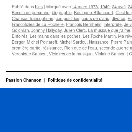
Publié dans
bios
|
Marqué avec
14 mars 1973
,
1949
,
24 avril
,
24
Besoin de personne
,
biographie
,
Boulogne-Billancourt
,
C'est lon
Chanson francophone
,
compositrice
,
cours de piano
,
divorce
,
Ed
Francofolies de La Rochelle
,
François Bernheim
,
interprète
,
Je 
Goldman
,
Johnny Hallyday
,
Julien Clerc
,
La musique que j'aime
Enfoirés
,
Les mains dans les poches
,
Les Roche Martin
,
Ma rév
Berger
,
Michel Polnareff
,
Michel Sardou
,
Naissance
,
Pierre Pal
première partie
,
résistance
,
Rien que de l'eau
,
seconde guerre 
Véronique Sanson
,
Victoires de la musique
,
Violaine Sanson
|
C
Passion Chanson
Politique de confidentialité