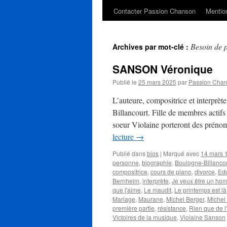
Contacter Passion Chanson
Mention
Besoin de 
Archives par mot-clé :
SANSON Véronique
Publié le
25 mars 2025
par
Passion Cha
L’auteure, compositrice et interpr
Billancourt. Fille de membres actifs
soeur Violaine porteront des préno
lecture
→
Publié dans
bios
|
Marqué avec
14 mars 
personne
,
biographie
,
Boulogne-Billanco
compositrice
,
cours de piano
,
divorce
,
Edd
Bernheim
,
interprète
,
Je veux être un ho
que j'aime
,
Le maudit
,
Le printemps est là
Mariage
,
Maurane
,
Michel Berger
,
Michel 
première partie
,
résistance
,
Rien que de l
Victoires de la musique
,
Violaine Sanson