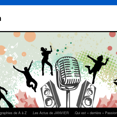
n
graphies de A à Z
.Les Actus de JANVIER
.Qui est « derrière » Passi