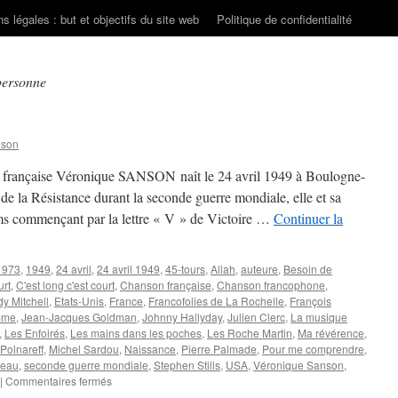
s légales : but et objectifs du site web
Politique de confidentialité
personne
nson
ète française Véronique SANSON naît le 24 avril 1949 à Boulogne-
 de la Résistance durant la seconde guerre mondiale, elle et sa
ms commençant par la lettre « V » de Victoire …
Continuer la
1973
,
1949
,
24 avril
,
24 avril 1949
,
45-tours
,
Allah
,
auteure
,
Besoin de
urt
,
C'est long c'est court
,
Chanson française
,
Chanson francophone
,
y Mitchell
,
Etats-Unis
,
France
,
Francofolies de La Rochelle
,
François
mme
,
Jean-Jacques Goldman
,
Johnny Hallyday
,
Julien Clerc
,
La musique
,
Les Enfoirés
,
Les mains dans les poches
,
Les Roche Martin
,
Ma révérence
,
Polnareff
,
Michel Sardou
,
Naissance
,
Pierre Palmade
,
Pour me comprendre
,
'eau
,
seconde guerre mondiale
,
Stephen Stills
,
USA
,
Véronique Sanson
,
sur
|
Commentaires fermés
SANSON