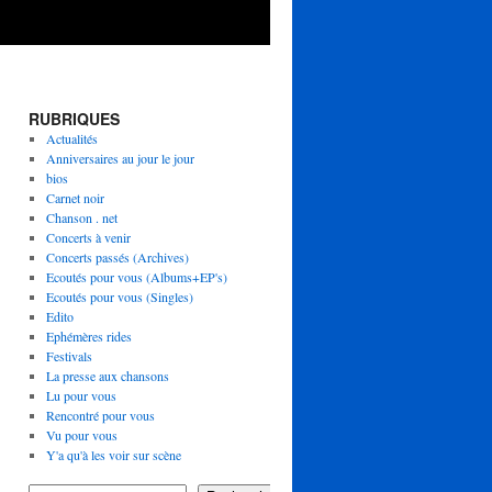
RUBRIQUES
Actualités
Anniversaires au jour le jour
bios
Carnet noir
Chanson . net
Concerts à venir
Concerts passés (Archives)
Ecoutés pour vous (Albums+EP's)
Ecoutés pour vous (Singles)
Edito
Ephémères rides
Festivals
La presse aux chansons
Lu pour vous
Rencontré pour vous
Vu pour vous
Y'a qu'à les voir sur scène