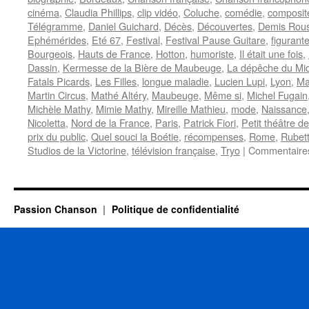
cinéma
,
Claudia Phillips
,
clip vidéo
,
Coluche
,
comédie
,
composit
Télégramme
,
Daniel Guichard
,
Décès
,
Découvertes
,
Demis Rou
Ephémérides
,
Eté 67
,
Festival
,
Festival Pause Guitare
,
figurant
Bourgeois
,
Hauts de France
,
Hotton
,
humoriste
,
Il était une fois
,
Dassin
,
Kermesse de la Bière de Maubeuge
,
La dépêche du Mid
Fatals Picards
,
Les Filles
,
longue maladie
,
Lucien Lupi
,
Lyon
,
Ma
Martin Circus
,
Mathé Altéry
,
Maubeuge
,
Même si
,
Michel Fugain
Michèle Mathy
,
Mimie Mathy
,
Mireille Mathieu
,
mode
,
Naissance
Nicoletta
,
Nord de la France
,
Paris
,
Patrick Fiori
,
Petit théâtre d
prix du public
,
Quel souci la Boétie
,
récompenses
,
Rome
,
Rubet
Studios de la Victorine
,
télévision française
,
Tryo
|
Commentaire
Passion Chanson
Politique de confidentialité