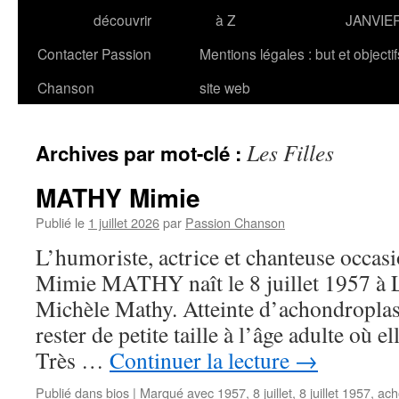
découvrir
à Z
JANVIE
Contacter Passion
Mentions légales : but et objecti
Chanson
site web
Les Filles
Archives par mot-clé :
MATHY Mimie
Publié le
1 juillet 2026
par
Passion Chanson
L’humoriste, actrice et chanteuse occasi
Mimie MATHY naît le 8 juillet 1957 à 
Michèle Mathy. Atteinte d’achondroplasie
rester de petite taille à l’âge adulte où 
Très …
Continuer la lecture
→
Publié dans
bios
|
Marqué avec
1957
,
8 juillet
,
8 juillet 1957
,
ach