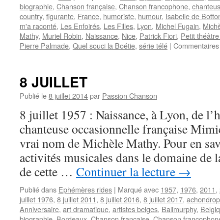
biographie
,
Chanson française
,
Chanson francophone
,
chanteu
country
,
figurante
,
France
,
humoriste
,
humour
,
Isabelle de Botto
m'a raconté
,
Les Enfoirés
,
Les Filles
,
Lyon
,
Michel Fugain
,
Michè
Mathy
,
Muriel Robin
,
Naissance
,
Nice
,
Patrick Fiori
,
Petit théâtr
Pierre Palmade
,
Quel souci la Boétie
,
série télé
|
Commentaires
8 JUILLET
Publié le
8 juillet 2014
par
Passion Chanson
8 juillet 1957 : Naissance, à Lyon, de l’
chanteuse occasionnelle française Mi
vrai nom de Michèle Mathy. Pour en savo
activités musicales dans le domaine de
de cette …
Continuer la lecture
→
Publié dans
Ephémères rides
|
Marqué avec
1957
,
1976
,
2011
,
juillet 1976
,
8 juillet 2011
,
8 juillet 2016
,
8 juillet 2017
,
achondrop
Anniversaire
,
art dramatique
,
artistes belges
,
Balimurphy
,
Belgi
biographie
,
Bordeaux
,
Chanson française
,
Chanson francophon