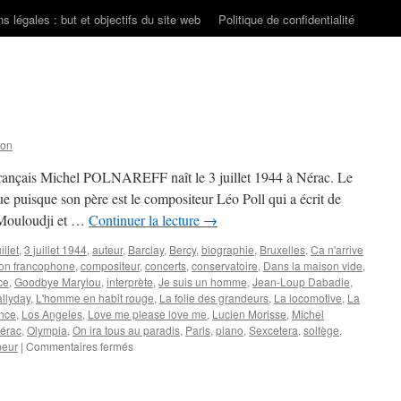
s légales : but et objectifs du site web
Politique de confidentialité
son
e français Michel POLNAREFF naît le 3 juillet 1944 à Nérac. Le
ue puisque son père est le compositeur Léo Poll qui a écrit de
Mouloudji et …
Continuer la lecture
→
illet
,
3 juillet 1944
,
auteur
,
Barclay
,
Bercy
,
biographie
,
Bruxelles
,
Ca n'arrive
on francophone
,
compositeur
,
concerts
,
conservatoire
,
Dans la maison vide
,
ce
,
Goodbye Marylou
,
interprète
,
Je suis un homme
,
Jean-Loup Dabadie
,
llyday
,
L'homme en habit rouge
,
La folie des grandeurs
,
La locomotive
,
La
ance
,
Los Angeles
,
Love me please love me
,
Lucien Morisse
,
Michel
érac
,
Olympia
,
On ira tous au paradis
,
Paris
,
piano
,
Sexcetera
,
solfège
,
sur
neur
|
Commentaires fermés
POLNAREFF
Michel