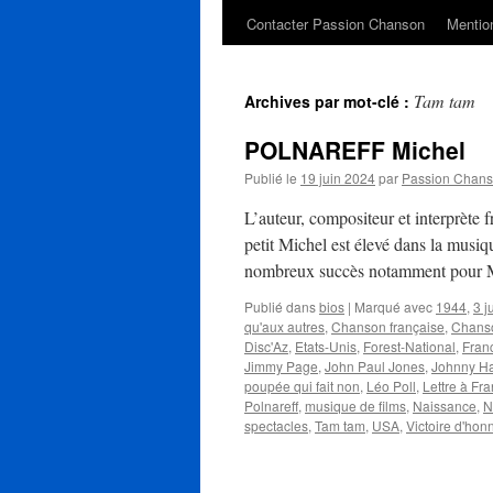
Contacter Passion Chanson
Mention
Tam tam
Archives par mot-clé :
POLNAREFF Michel
Publié le
19 juin 2024
par
Passion Chan
L’auteur, compositeur et interprèt
petit Michel est élevé dans la musiq
nombreux succès notamment pour 
Publié dans
bios
|
Marqué avec
1944
,
3 ju
qu'aux autres
,
Chanson française
,
Chans
Disc'Az
,
Etats-Unis
,
Forest-National
,
Fran
Jimmy Page
,
John Paul Jones
,
Johnny Ha
poupée qui fait non
,
Léo Poll
,
Lettre à Fr
Polnareff
,
musique de films
,
Naissance
,
N
spectacles
,
Tam tam
,
USA
,
Victoire d'hon