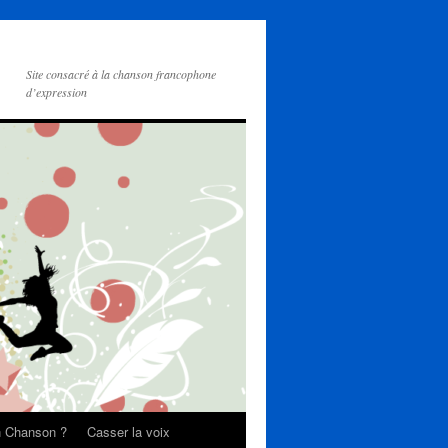
Site consacré à la chanson francophone
d’expression
on Chanson ?
Casser la voix