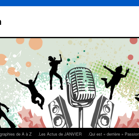
n
graphies de A à Z
.Les Actus de JANVIER
.Qui est « derrière » Passi