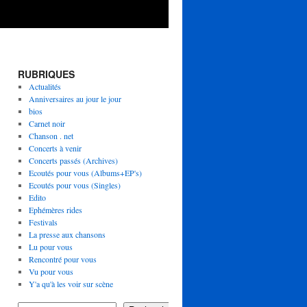
RUBRIQUES
Actualités
Anniversaires au jour le jour
bios
Carnet noir
Chanson . net
Concerts à venir
Concerts passés (Archives)
Ecoutés pour vous (Albums+EP's)
Ecoutés pour vous (Singles)
Edito
Ephémères rides
Festivals
La presse aux chansons
Lu pour vous
Rencontré pour vous
Vu pour vous
Y'a qu'à les voir sur scène