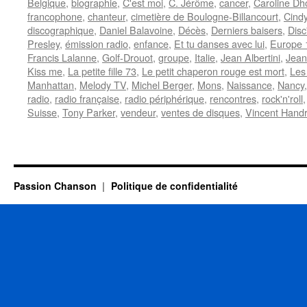
Belgique
,
biographie
,
C'est moi
,
C. Jérôme
,
cancer
,
Caroline Dh
francophone
,
chanteur
,
cimetière de Boulogne-Billancourt
,
Cind
discographique
,
Daniel Balavoine
,
Décès
,
Derniers baisers
,
Disc
Presley
,
émission radio
,
enfance
,
Et tu danses avec lui
,
Europe 
Francis Lalanne
,
Golf-Drouot
,
groupe
,
Italie
,
Jean Albertini
,
Jean
Kiss me
,
La petite fille 73
,
Le petit chaperon rouge est mort
,
Les
Manhattan
,
Melody TV
,
Michel Berger
,
Mons
,
Naissance
,
Nancy
radio
,
radio française
,
radio périphérique
,
rencontres
,
rock'n'roll
Suisse
,
Tony Parker
,
vendeur
,
ventes de disques
,
Vincent Hand
Passion Chanson
Politique de confidentialité