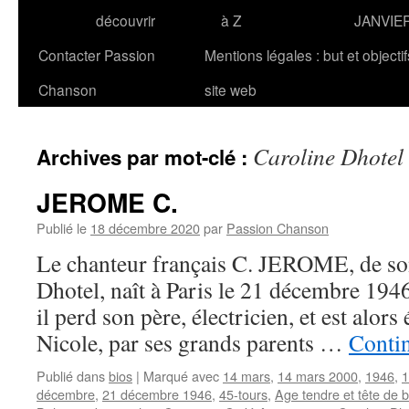
découvrir
à Z
JANVIE
Contacter Passion
Mentions légales : but et objecti
Chanson
site web
Caroline Dhotel
Archives par mot-clé :
JEROME C.
Publié le
18 décembre 2020
par
Passion Chanson
Le chanteur français C. JEROME, de s
Dhotel, naît à Paris le 21 décembre 1946
il perd son père, électricien, et est alors
Nicole, par ses grands parents …
Contin
Publié dans
bios
|
Marqué avec
14 mars
,
14 mars 2000
,
1946
,
1
décembre
,
21 décembre 1946
,
45-tours
,
Age tendre et tête de b