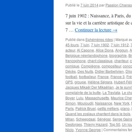
Publié le
7 juin 2014
par
Passion Chans
7 juin 1902 : Naissance, à Paris, 
sur la vie et la carrière artistique d
7 …
Continuer la lecture
→
Publié dans
Ephémères rides
|
Marqué a
45-tours
,
7 juin
,
7 juin 1902
,
7 juin 1912
,
acteur
,
Al Capone
,
Alice Dona
,
Anggun
,
A
Belgique néerlandophone
,
biographie
,
Br
francophone
,
chant classique
,
chanteur
,
c
comique
,
Compiègne
,
compositeur
,
conco
Décès
,
Des Nuits
,
Didier Barbelivien
,
Dij
football
,
footballeur
,
France
,
France 3
,
Fré
GPS
,
groupe
,
Hélène Ségara
,
Hubert-Féli
Jacques Mikaël Der Mikaëlian
,
Je te survi
complainte de la butte
,
La Traviata
,
Le ch
Boyer
,
Lulu
,
Massachusetts
,
Maurice Chev
Simon
,
Mouloudji
,
Naissance
,
New York
,
Paris
,
Patrick Bruel
,
petits métiers
,
piano
,
Quand les zosiaux chantent dans le bois
,
Milan
,
Scheepdaal
,
Sénégal
,
Serge Gain
Desforges
,
Thierry Hazard
,
Top 50
,
Un jou
Niclo
,
Yvonne George
|
Commentaires fe