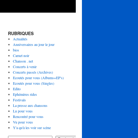
RUBRIQUES
Actualités
Anniversaires au jour le jour
bios
Carnet noir
Chanson . net
Concerts à venir
Concerts passés (Archives)
Ecoutés pour vous (Albums+EP's)
Ecoutés pour vous (Singles)
Edito
Ephémères rides
Festivals
La presse aux chansons
Lu pour vous
Rencontré pour vous
Vu pour vous
Y'a qu'à les voir sur scène