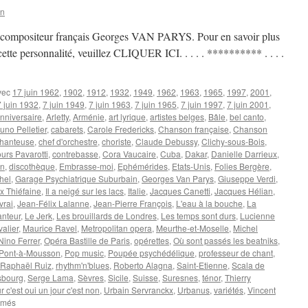
on
du compositeur français Georges VAN PARYS. Pour en savoir plus
e cette personnalité, veuillez CLIQUER ICI. . . . . ********** . . . .
vec
17 juin 1962
,
1902
,
1912
,
1932
,
1949
,
1962
,
1963
,
1965
,
1997
,
2001
,
7 juin 1932
,
7 juin 1949
,
7 juin 1963
,
7 juin 1965
,
7 juin 1997
,
7 juin 2001
,
nniversaire
,
Arletty
,
Arménie
,
art lyrique
,
artistes belges
,
Bâle
,
bel canto
,
uno Pelletier
,
cabarets
,
Carole Fredericks
,
Chanson française
,
Chanson
hanteuse
,
chef d'orchestre
,
choriste
,
Claude Debussy
,
Clichy-sous-Bois
,
urs Pavarotti
,
contrebasse
,
Cora Vaucaire
,
Cuba
,
Dakar
,
Danielle Darrieux
,
on
,
discothèque
,
Embrasse-moi
,
Ephémérides
,
Etats-Unis
,
Folies Bergère
,
hel
,
Garage Psychiatrique Suburbain
,
Georges Van Parys
,
Giuseppe Verdi
,
x Thiéfaine
,
Il a neigé sur les lacs
,
Italie
,
Jacques Canetti
,
Jacques Hélian
,
vrai
,
Jean-Félix Lalanne
,
Jean-Pierre François
,
L'eau à la bouche
,
La
anteur
,
Le Jerk
,
Les brouillards de Londres
,
Les temps sont durs
,
Lucienne
alier
,
Maurice Ravel
,
Metropolitan opera
,
Meurthe-et-Moselle
,
Michel
Nino Ferrer
,
Opéra Bastille de Paris
,
opérettes
,
Où sont passés les beatniks
,
Pont-à-Mousson
,
Pop music
,
Poupée psychédélique
,
professeur de chant
,
Raphaël Ruiz
,
rhythm'n'blues
,
Roberto Alagna
,
Saint-Etienne
,
Scala de
sbourg
,
Serge Lama
,
Sèvres
,
Sicile
,
Suisse
,
Suresnes
,
ténor
,
Thierry
r c'est oui un jour c'est non
,
Urbain Servranckx
,
Urbanus
,
variétés
,
Vincent
sur
rmés