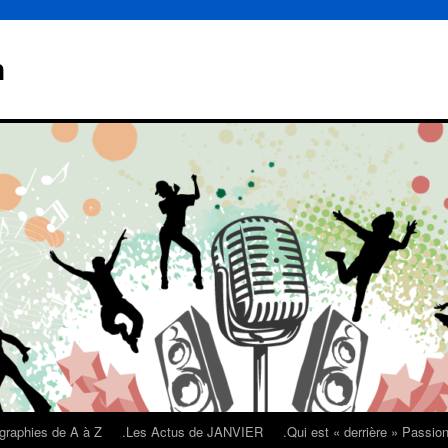
n
graphies de A à Z
.Les Actus de JANVIER
.Qui est « derrière » Passi