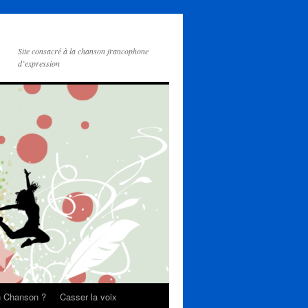
Site consacré à la chanson francophone
d’expression
on Chanson ?
Casser la voix