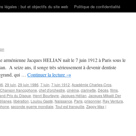
s légales : but et objectifs du site web
Politique de confidentialité
son
ine arménienne Jacques HELIAN naît le 7 juin 1912 à Paris sous le
. A seize ans, il songe très sérieusement à devenir dentiste
egrand, qui …
Continuer la lecture
→
86
,
29 juin
,
29 juin 1986
,
7 juin
,
7 juin 1912
,
Académie Charles-Cros
,
Chanson francophone
,
chef d'orchestre
,
cinéma
,
clarinette
,
Décès
,
films
,
and-Prix du Disque
,
Henri Bourtayre
,
Jacques Hélian
,
Jacques Mikaël Der
élianes
,
libération
,
Loulou Gasté
,
Naissance
,
Paris
,
prisonnier
,
Ray Ventura
,
phone
,
seconde guerre mondiale
,
Tout est tranquille
,
Zappy Max
|