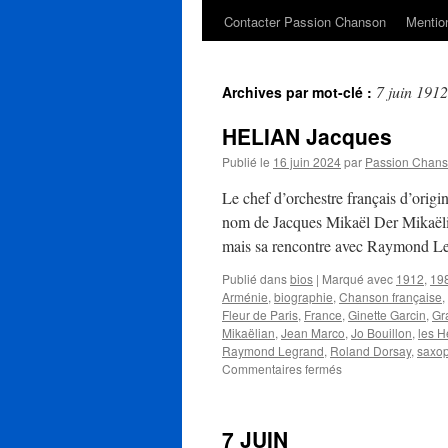
Contacter Passion Chanson
Mention
7 juin 1912
Archives par mot-clé :
HELIAN Jacques
Publié le
16 juin 2024
par
Passion Chan
Le chef d’orchestre français d’orig
nom de Jacques Mikaël Der Mikaëlian
mais sa rencontre avec Raymond L
Publié dans
bios
|
Marqué avec
1912
,
19
Arménie
,
biographie
,
Chanson française
,
Fleur de Paris
,
France
,
Ginette Garcin
,
Gr
Mikaëlian
,
Jean Marco
,
Jo Bouillon
,
les H
Raymond Legrand
,
Roland Dorsay
,
saxo
sur
Commentaires fermés
HELIAN
Jacques
7 JUIN