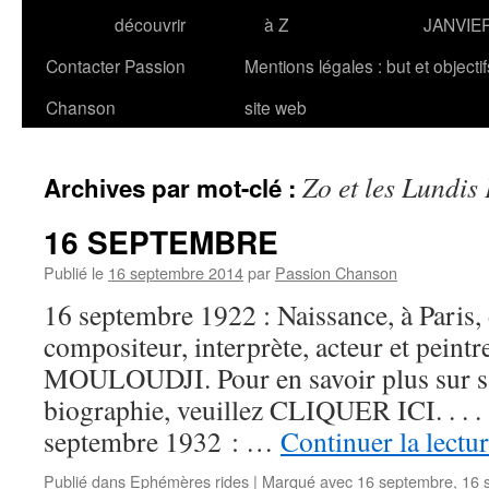
découvrir
à Z
JANVIE
Contacter Passion
Mentions légales : but et objecti
Chanson
site web
Zo et les Lundis
Archives par mot-clé :
16 SEPTEMBRE
Publié le
16 septembre 2014
par
Passion Chanson
16 septembre 1922 : Naissance, à Paris, 
compositeur, interprète, acteur et peint
MOULOUDJI. Pour en savoir plus sur sa 
biographie, veuillez CLIQUER ICI. . . .
septembre 1932 : …
Continuer la lectu
Publié dans
Ephémères rides
|
Marqué avec
16 septembre
,
16 