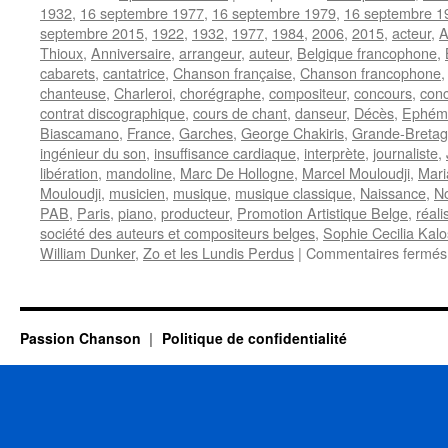
1932
,
16 septembre 1977
,
16 septembre 1979
,
16 septembre 1
septembre 2015
,
1922
,
1932
,
1977
,
1984
,
2006
,
2015
,
acteur
,
A
Thioux
,
Anniversaire
,
arrangeur
,
auteur
,
Belgique francophone
,
cabarets
,
cantatrice
,
Chanson française
,
Chanson francophone
chanteuse
,
Charleroi
,
chorégraphe
,
compositeur
,
concours
,
conc
contrat discographique
,
cours de chant
,
danseur
,
Décès
,
Ephém
Biascamano
,
France
,
Garches
,
George Chakiris
,
Grande-Breta
ingénieur du son
,
insuffisance cardiaque
,
interprète
,
journaliste
,
libération
,
mandoline
,
Marc De Hollogne
,
Marcel Mouloudji
,
Mari
Mouloudji
,
musicien
,
musique
,
musique classique
,
Naissance
,
N
PAB
,
Paris
,
piano
,
producteur
,
Promotion Artistique Belge
,
réali
société des auteurs et compositeurs belges
,
Sophie Cecilia Kalo
William Dunker
,
Zo et les Lundis Perdus
|
Commentaires fermés
Passion Chanson
Politique de confidentialité