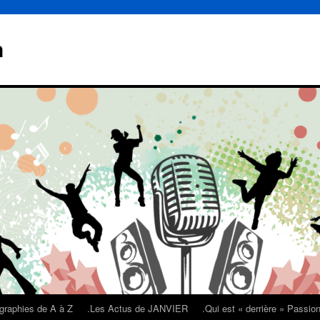
n
graphies de A à Z
.Les Actus de JANVIER
.Qui est « derrière » Passi