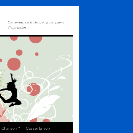
Site consacré à la chanson francophone
d’expression
on Chanson ?
Casser la voix