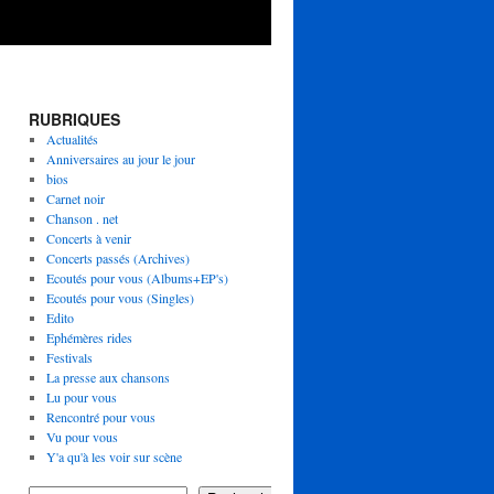
RUBRIQUES
Actualités
Anniversaires au jour le jour
bios
Carnet noir
Chanson . net
Concerts à venir
Concerts passés (Archives)
Ecoutés pour vous (Albums+EP's)
Ecoutés pour vous (Singles)
Edito
Ephémères rides
Festivals
La presse aux chansons
Lu pour vous
Rencontré pour vous
Vu pour vous
Y'a qu'à les voir sur scène