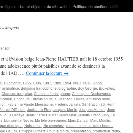
s légales : but et objectifs du site web
Politique de confidentialité
es Jespers
hanson
o et télévision belge Jean-Pierre HAUTIER naît le 18 octobre 1955
une adolescence plutôt paisibles avant de se destiner à la
s de l’IAD, …
Continuer la lecture
→
re
,
18 octobre
,
1955
,
1985
,
1987
,
1989
,
1994
,
2007
,
2012
,
Abba
,
r
,
animatrice
,
Belgique francophone
,
biographie
,
Boy George
,
Bruxelles
,
,
Chanson française
,
Chanson francophone
,
Christophe Dechavanne
,
ication
,
Concours Eurovision de la Chanson
,
Décès
,
émission radio
,
sion
,
Fabienne Vande Meerssche
,
Frédéric Jannin
,
Génération 80
,
Henri
 Arts de Diffusion
,
Jackson's Five
,
Jacques Martin
,
Jacques Mercier
,
Jean
n-Louis Lahaye
,
Jean-Pierre Hautier
,
Jules Metz
,
Juliette Gréco
,
Jury
,
La
es
,
Louvain-la-Neuve
,
Ma télé bien-aimée
,
Marc Danval
,
Marc Moulin
,
que classique
,
Naissance
,
Ne cherchez plus entre midi et deux heures
,
ippe Geluck
,
Philippe Luthers
,
Pour la gloire
,
présentation
,
producteur
,
radio
,