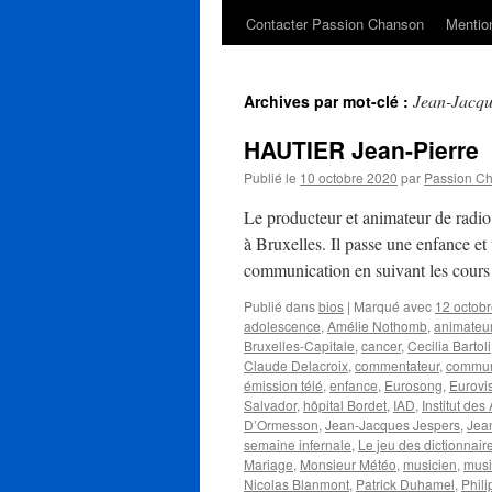
Contacter Passion Chanson
Mention
Jean-Jacqu
Archives par mot-clé :
HAUTIER Jean-Pierre
Publié le
10 octobre 2020
par
Passion C
Le producteur et animateur de radi
à Bruxelles. Il passe une enfance et 
communication en suivant les cour
Publié dans
bios
|
Marqué avec
12 octob
adolescence
,
Amélie Nothomb
,
animateu
Bruxelles-Capitale
,
cancer
,
Cecilia Bartoli
Claude Delacroix
,
commentateur
,
commun
émission télé
,
enfance
,
Eurosong
,
Eurovi
Salvador
,
hôpital Bordet
,
IAD
,
Institut des
D’Ormesson
,
Jean-Jacques Jespers
,
Jea
semaine infernale
,
Le jeu des dictionnair
Mariage
,
Monsieur Météo
,
musicien
,
musi
Nicolas Blanmont
,
Patrick Duhamel
,
Phil