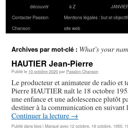
découvrir
à Z
JANVIE
Contacter Passion
Mentions légales : but et objecti
Chanson
site web
What’s your na
Archives par mot-clé :
HAUTIER Jean-Pierre
Publié le
10 octobre 2020
par
Passion Chanson
Le producteur et animateur de radio et t
Pierre HAUTIER naît le 18 octobre 1955
une enfance et une adolescence plutôt pa
destiner à la communication en suivant 
Continuer la lecture
→
Publié dans
bios
|
Marqué avec
12 octobre
,
18 octobre
,
1955
,
1