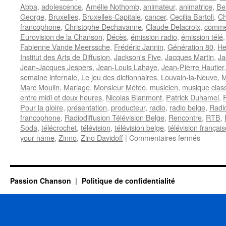
Abba
,
adolescence
,
Amélie Nothomb
,
animateur
,
animatrice
,
Be
George
,
Bruxelles
,
Bruxelles-Capitale
,
cancer
,
Cecilia Bartoli
,
Ch
francophone
,
Christophe Dechavanne
,
Claude Delacroix
,
comme
Eurovision de la Chanson
,
Décès
,
émission radio
,
émission télé
Fabienne Vande Meerssche
,
Frédéric Jannin
,
Génération 80
,
He
Institut des Arts de Diffusion
,
Jackson's Five
,
Jacques Martin
,
Ja
Jean-Jacques Jespers
,
Jean-Louis Lahaye
,
Jean-Pierre Hautier
semaine infernale
,
Le jeu des dictionnaires
,
Louvain-la-Neuve
,
M
Marc Moulin
,
Mariage
,
Monsieur Météo
,
musicien
,
musique clas
entre midi et deux heures
,
Nicolas Blanmont
,
Patrick Duhamel
,
Pour la gloire
,
présentation
,
producteur
,
radio
,
radio belge
,
Radio
francophone
,
Radiodiffusion Télévision Belge
,
Rencontre
,
RTB
,
Soda
,
télécrochet
,
télévision
,
télévision belge
,
télévision français
sur
your name
,
Zinno
,
Zino Davidoff
|
Commentaires fermés
HAUTI
Jean-
Pierre
Passion Chanson
Politique de confidentialité