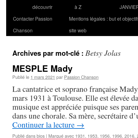
découvrir
à Z
JANVIE
Contacter Passion
Mentions légales : but et objecti
Chanson
site web
Betsy Jolas
Archives par mot-clé :
MESPLE Mady
Publié le
1 mars 2021
par
Passion Chanson
La cantatrice et soprano française Mad
mars 1931 à Toulouse. Elle est élevée d
musique est appréciée puisque ses paren
dans une chorale. Sa mère, secrétaire 
Continuer la lecture
→
Publié dans
bios
|
Marqué avec
1931
,
1953
,
1956
,
1996
,
2016
,