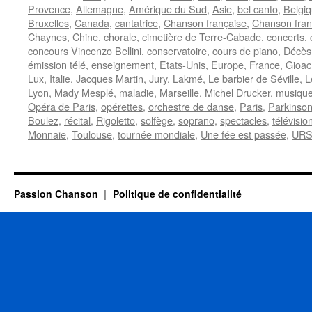
Provence
,
Allemagne
,
Amérique du Sud
,
Asie
,
bel canto
,
Belgi
Bruxelles
,
Canada
,
cantatrice
,
Chanson française
,
Chanson fra
Chaynes
,
Chine
,
chorale
,
cimetière de Terre-Cabade
,
concerts
,
concours Vincenzo Bellini
,
conservatoire
,
cours de piano
,
Décès
émission télé
,
enseignement
,
Etats-Unis
,
Europe
,
France
,
Gioac
Lux
,
Italie
,
Jacques Martin
,
Jury
,
Lakmé
,
Le barbier de Séville
,
L
Lyon
,
Mady Mesplé
,
maladie
,
Marseille
,
Michel Drucker
,
musique
Opéra de Paris
,
opérettes
,
orchestre de danse
,
Paris
,
Parkinso
Boulez
,
récital
,
Rigoletto
,
solfège
,
soprano
,
spectacles
,
télévisio
Monnaie
,
Toulouse
,
tournée mondiale
,
Une fée est passée
,
UR
Passion Chanson
Politique de confidentialité