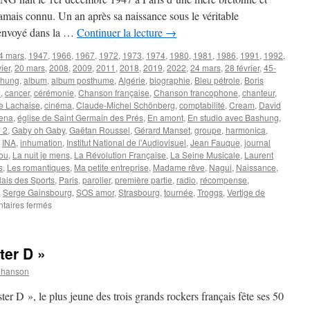
jamais connu. Un an après sa naissance sous le véritable
 envoyé dans la …
Continuer la lecture
→
4 mars
,
1947
,
1966
,
1967
,
1972
,
1973
,
1974
,
1980
,
1981
,
1986
,
1991
,
1992
,
ier
,
20 mars
,
2008
,
2009
,
2011
,
2018
,
2019
,
2022
,
24 mars
,
28 février
,
45-
shung
,
album
,
album posthume
,
Algérie
,
biographie
,
Bleu pétrole
,
Boris
e
,
cancer
,
cérémonie
,
Chanson française
,
Chanson francophone
,
chanteur
,
re Lachaise
,
cinéma
,
Claude-Michel Schönberg
,
comptabilité
,
Cream
,
David
ena
,
église de Saint Germain des Prés
,
En amont
,
En studio avec Bashung
,
 2
,
Gaby oh Gaby
,
Gaëtan Roussel
,
Gérard Manset
,
groupe
,
harmonica
,
,
INA
,
inhumation
,
Institut National de l'Audiovisuel
,
Jean Fauque
,
journal
hou
,
La nuit je mens
,
La Révolution Française
,
La Seine Musicale
,
Laurent
s
,
Les romantiques
,
Ma petite entreprise
,
Madame rêve
,
Nagui
,
Naissance
,
lais des Sports
,
Paris
,
parolier
,
première partie
,
radio
,
récompense
,
,
Serge Gainsbourg
,
SOS amor
,
Strasbourg
,
tournée
,
Troggs
,
Vertige de
sur
aires fermés
BASHUNG
(Alain)
ter D »
Chanson
er D », le plus jeune des trois grands rockers français fête ses 50