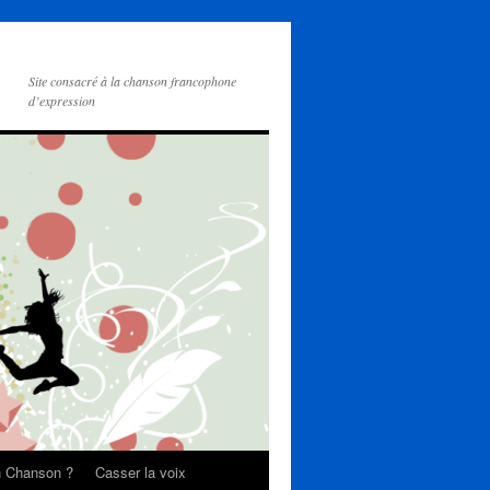
Site consacré à la chanson francophone
d’expression
on Chanson ?
Casser la voix