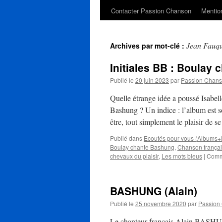
Contacter Passion Chanson
Mention
Jean Fauq
Archives par mot-clé :
Initiales BB : Boula
Publié le
20 juin 2023
par
Passion Chan
Quelle étrange idée a poussé Isabel
Bashung ? Un indice : l’album est so
être, tout simplement le plaisir de s
Publié dans
Ecoutés pour vous (Albums+
Boulay chante Bashung
,
Chanson frança
chevaux du plaisir
,
Les mots bleus
|
Comm
BASHUNG (Alain)
Publié le
25 novembre 2020
par
Passion
Le chanteur français Alain BASHUN