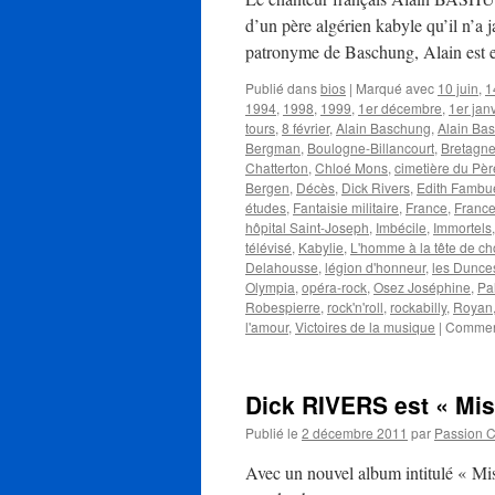
d’un père algérien kabyle qu’il n’a 
patronyme de Baschung, Alain est
Publié dans
bios
|
Marqué avec
10 juin
,
1
1994
,
1998
,
1999
,
1er décembre
,
1er janv
tours
,
8 février
,
Alain Baschung
,
Alain Ba
Bergman
,
Boulogne-Billancourt
,
Bretagn
Chatterton
,
Chloé Mons
,
cimetière du Pè
Bergen
,
Décès
,
Dick Rivers
,
Edith Fambu
études
,
Fantaisie militaire
,
France
,
France
hôpital Saint-Joseph
,
Imbécile
,
Immortels
télévisé
,
Kabylie
,
L'homme à la tête de c
Delahousse
,
légion d'honneur
,
les Dunce
Olympia
,
opéra-rock
,
Osez Joséphine
,
Pa
Robespierre
,
rock'n'roll
,
rockabilly
,
Royan
l'amour
,
Victoires de la musique
|
Comment
Dick RIVERS est « Mis
Publié le
2 décembre 2011
par
Passion 
Avec un nouvel album intitulé « Mist