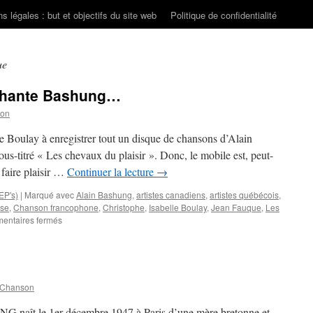
s légales : but et objectifs du site web
Politique de confidentialité
ue
y chante Bashung…
son
le Boulay à enregistrer tout un disque de chansons d’Alain
us-titré « Les chevaux du plaisir ». Donc, le mobile est, peut-
e faire plaisir …
Continuer la lecture
→
EP's)
|
Marqué avec
Alain Bashung
,
artistes canadiens
,
artistes québécois
,
ise
,
Chanson francophone
,
Christophe
,
Isabelle Boulay
,
Jean Fauque
,
Les
sur
entaires fermés
Initiales
BB
:
Boulay
chante
 Chanson
Bashung…
G naît le 1er décembre 1947 à Paris d’une mère bretonne et