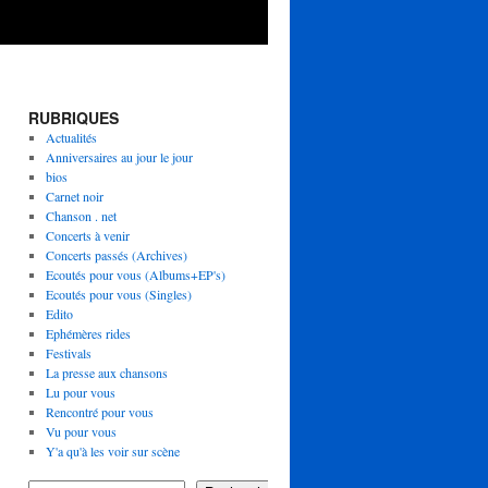
RUBRIQUES
Actualités
Anniversaires au jour le jour
bios
Carnet noir
Chanson . net
Concerts à venir
Concerts passés (Archives)
Ecoutés pour vous (Albums+EP's)
Ecoutés pour vous (Singles)
Edito
Ephémères rides
Festivals
La presse aux chansons
Lu pour vous
Rencontré pour vous
Vu pour vous
Y'a qu'à les voir sur scène