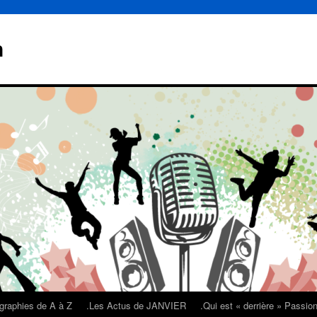
n
graphies de A à Z
.Les Actus de JANVIER
.Qui est « derrière » Passi