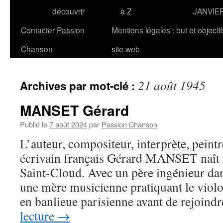
découvrir
à Z
JANVIE
Contacter Passion
Mentions légales : but et objecti
Chanson
site web
21 août 1945
Archives par mot-clé :
MANSET Gérard
Publié le
7 août 2024
par
Passion Chanson
L’auteur, compositeur, interprète, peint
écrivain français Gérard MANSET naît 
Saint-Cloud. Avec un père ingénieur dan
une mère musicienne pratiquant le violo
en banlieue parisienne avant de rejoind
lecture
→