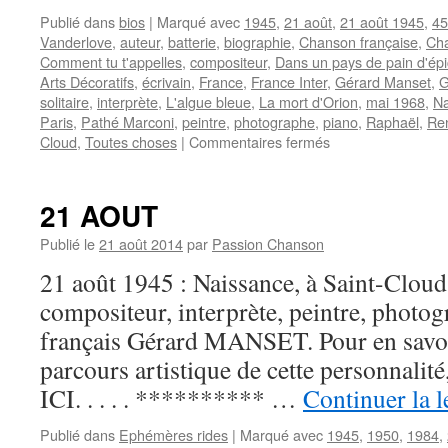
Publié dans
bios
|
Marqué avec
1945
,
21 août
,
21 août 1945
,
45
Vanderlove
,
auteur
,
batterie
,
biographie
,
Chanson française
,
Ch
Comment tu t'appelles
,
compositeur
,
Dans un pays de pain d'ép
Arts Décoratifs
,
écrivain
,
France
,
France Inter
,
Gérard Manset
,
G
solitaire
,
interprète
,
L'algue bleue
,
La mort d'Orion
,
mai 1968
,
Na
Paris
,
Pathé Marconi
,
peintre
,
photographe
,
piano
,
Raphaël
,
Ren
sur
Cloud
,
Toutes choses
|
Commentaires fermés
MANSET
Gérard
21 AOUT
Publié le
21 août 2014
par
Passion Chanson
21 août 1945 : Naissance, à Saint-Cloud,
compositeur, interprète, peintre, photog
français Gérard MANSET. Pour en savoir 
parcours artistique de cette personnali
ICI. . . . . ********** …
Continuer la 
Publié dans
Ephémères rides
|
Marqué avec
1945
,
1950
,
1984
,