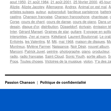
aout 1950
,
21 août 1984
,
21 août 2001
,
25 février 2000
,
45-tour
Alizée
,
Alizée Jacotey
,
Allemagne
,
Andrex
,
Animal on est mal
,
A
artistes suisses
,
auteur
,
autoproduit
,
banlieue parisienne
,
batteri
casting
,
Chanson française
,
Chanson francophone
,
chanteuse
,
Corse
,
cours de chant
,
cours de danse
,
cours de piano
,
Dans un
dessin
,
disque d'or
,
distribution
,
Düsseldorf
,
écrivain
,
émission té
Inter
,
Gérard Manset
,
Graines de star
,
guitare
,
Il voyage en solit
interprètes
,
J'en ai marre
,
Kékéland
,
Laurent Boutonnat
,
Le cra
Enfoirés
,
les Valentins
,
M
,
M6
,
mai 1968
,
maison de disques
,
Ma
Montreux
,
Mylène Farmer
,
Naissance
,
Noir Désir
,
nouvel album
,
Marconi
,
Patrick Juvet
,
peintre
,
photographe
,
piano
,
producteur
radio
,
radio française
,
Saint-Cloud
,
Sonic Youth
,
sortie album
,
S
Pops
,
Toutes choses
,
Victoires de la musique
,
violon
,
Y'a des z
Passion Chanson
Politique de confidentialité