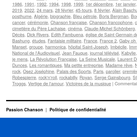
1986
,
1991
,
1992
,
1994
,
1998
,
1999
,
1er décembre
,
1er janvier
2019
,
2022
,
24 mars
,
28 février
,
45-tours
,
8 février
,
Alain Basch
posthume
,
Algérie
,
biographie
,
Bleu pétrole
,
Boris Bergman
,
Bou
cancer
,
cérémonie
,
Chanson française
,
Chanson francophone
,
c
cimetière du Père Lachaise
,
cinéma
,
Claude-Michel Schönberg
Décès
,
Dick Rivers
,
Edith Fambuena
,
église de Saint Germain d
Bashung
,
études
,
Fantaisie militaire
,
France
,
France 2
,
Gaby oh
Manset
,
groupe
,
harmonica
,
hôpital Saint-Joseph
,
Imbécile
,
Imm
National de l'Audiovisuel
,
Jean Fauque
,
journal télévisé
,
Kabylie
je mens
,
La Révolution Française
,
La Seine Musicale
,
Laurent D
Dunces
,
Les romantiques
,
Ma petite entreprise
,
Madame rêve
,
rock
,
Osez Joséphine
,
Palais des Sports
,
Paris
,
parolier
,
premièr
Robespierre
,
rock'n'roll
,
rockabilly
,
Royan
,
Serge Gainsbourg
,
S
Troggs
,
Vertige de l'amour
,
Victoires de la musique
|
Commentai
Passion Chanson
Politique de confidentialité