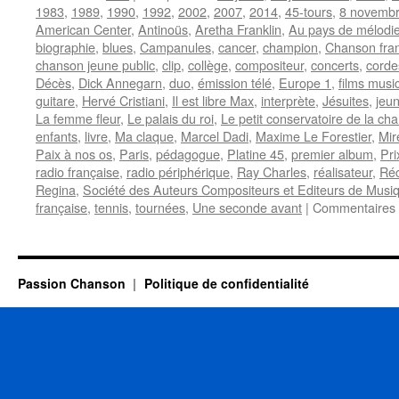
1983
,
1989
,
1990
,
1992
,
2002
,
2007
,
2014
,
45-tours
,
8 novemb
American Center
,
Antinoüs
,
Aretha Franklin
,
Au pays de mélodi
biographie
,
blues
,
Campanules
,
cancer
,
champion
,
Chanson fra
chanson jeune public
,
clip
,
collège
,
compositeur
,
concerts
,
corde
Décès
,
Dick Annegarn
,
duo
,
émission télé
,
Europe 1
,
films musi
guitare
,
Hervé Cristiani
,
Il est libre Max
,
interprète
,
Jésuites
,
jeun
La femme fleur
,
Le palais du roi
,
Le petit conservatoire de la ch
enfants
,
livre
,
Ma claque
,
Marcel Dadi
,
Maxime Le Forestier
,
Mire
Paix à nos os
,
Paris
,
pédagogue
,
Platine 45
,
premier album
,
Pr
radio française
,
radio périphérique
,
Ray Charles
,
réalisateur
,
Réc
Regina
,
Société des Auteurs Compositeurs et Editeurs de Musiq
française
,
tennis
,
tournées
,
Une seconde avant
|
Commentaires 
Passion Chanson
Politique de confidentialité