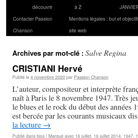
découvrir
à Z
JANVIE
Contacter Passion
Mentions légales : but et objecti
Chanson
site web
Salve Regina
Archives par mot-clé :
CRISTIANI Hervé
Publié le
4 novembre 2020
par
Passion Chanson
L’auteur, compositeur et interprète fr
naît à Paris le 8 novembre 1947. Très jeu
le blues et le rock du début des années
est bercée par les courants musicaux di
la lecture
→
Publié dans
bios
|
Marqué avec
16 juillet
,
16 juillet 2014
,
1947
,
1