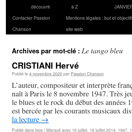
découvrir
à Z
JANVIE
Contacter Passion
Mentions légales : but et objecti
Chanson
site web
Le tango bleu
Archives par mot-clé :
CRISTIANI Hervé
Publié le
4 novembre 2020
par
Passion Chanson
L’auteur, compositeur et interprète fr
naît à Paris le 8 novembre 1947. Très jeu
le blues et le rock du début des années
est bercée par les courants musicaux di
la lecture
→
Publié dans
bios
|
Marqué avec
16 juillet
,
16 juillet 2014
,
1947
,
1