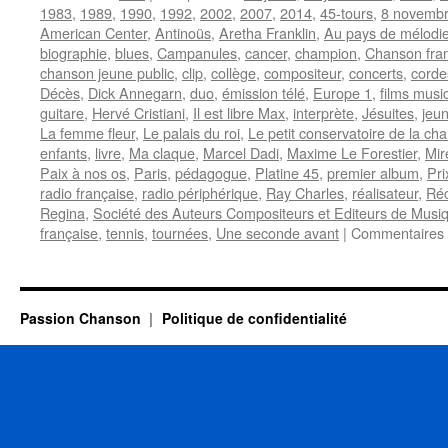
1983
,
1989
,
1990
,
1992
,
2002
,
2007
,
2014
,
45-tours
,
8 novemb
American Center
,
Antinoüs
,
Aretha Franklin
,
Au pays de mélodi
biographie
,
blues
,
Campanules
,
cancer
,
champion
,
Chanson fra
chanson jeune public
,
clip
,
collège
,
compositeur
,
concerts
,
corde
Décès
,
Dick Annegarn
,
duo
,
émission télé
,
Europe 1
,
films musi
guitare
,
Hervé Cristiani
,
Il est libre Max
,
interprète
,
Jésuites
,
jeun
La femme fleur
,
Le palais du roi
,
Le petit conservatoire de la ch
enfants
,
livre
,
Ma claque
,
Marcel Dadi
,
Maxime Le Forestier
,
Mire
Paix à nos os
,
Paris
,
pédagogue
,
Platine 45
,
premier album
,
Pr
radio française
,
radio périphérique
,
Ray Charles
,
réalisateur
,
Réc
Regina
,
Société des Auteurs Compositeurs et Editeurs de Musiq
française
,
tennis
,
tournées
,
Une seconde avant
|
Commentaires 
Passion Chanson
Politique de confidentialité