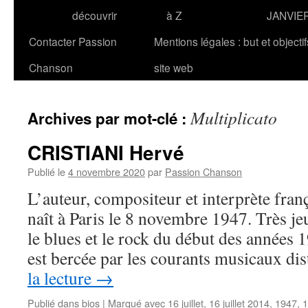
découvrir
à Z
JANVIE
Contacter Passion
Mentions légales : but et objecti
Chanson
site web
Multiplicato
Archives par mot-clé :
CRISTIANI Hervé
Publié le
4 novembre 2020
par
Passion Chanson
L’auteur, compositeur et interprète fr
naît à Paris le 8 novembre 1947. Très jeu
le blues et le rock du début des années
est bercée par les courants musicaux di
la lecture
→
Publié dans
bios
|
Marqué avec
16 juillet
,
16 juillet 2014
,
1947
,
1