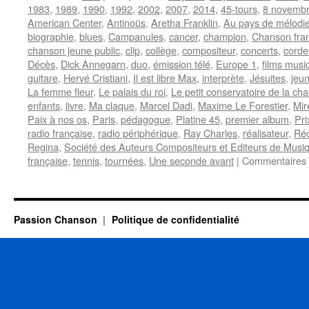
1983
,
1989
,
1990
,
1992
,
2002
,
2007
,
2014
,
45-tours
,
8 novemb
American Center
,
Antinoüs
,
Aretha Franklin
,
Au pays de mélodi
biographie
,
blues
,
Campanules
,
cancer
,
champion
,
Chanson fra
chanson jeune public
,
clip
,
collège
,
compositeur
,
concerts
,
corde
Décès
,
Dick Annegarn
,
duo
,
émission télé
,
Europe 1
,
films musi
guitare
,
Hervé Cristiani
,
Il est libre Max
,
interprète
,
Jésuites
,
jeun
La femme fleur
,
Le palais du roi
,
Le petit conservatoire de la ch
enfants
,
livre
,
Ma claque
,
Marcel Dadi
,
Maxime Le Forestier
,
Mire
Paix à nos os
,
Paris
,
pédagogue
,
Platine 45
,
premier album
,
Pr
radio française
,
radio périphérique
,
Ray Charles
,
réalisateur
,
Réc
Regina
,
Société des Auteurs Compositeurs et Editeurs de Musiq
française
,
tennis
,
tournées
,
Une seconde avant
|
Commentaires 
Passion Chanson
Politique de confidentialité