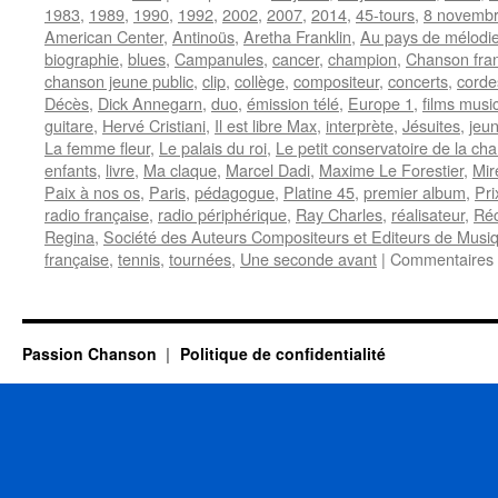
1983
,
1989
,
1990
,
1992
,
2002
,
2007
,
2014
,
45-tours
,
8 novemb
American Center
,
Antinoüs
,
Aretha Franklin
,
Au pays de mélodi
biographie
,
blues
,
Campanules
,
cancer
,
champion
,
Chanson fra
chanson jeune public
,
clip
,
collège
,
compositeur
,
concerts
,
corde
Décès
,
Dick Annegarn
,
duo
,
émission télé
,
Europe 1
,
films musi
guitare
,
Hervé Cristiani
,
Il est libre Max
,
interprète
,
Jésuites
,
jeun
La femme fleur
,
Le palais du roi
,
Le petit conservatoire de la ch
enfants
,
livre
,
Ma claque
,
Marcel Dadi
,
Maxime Le Forestier
,
Mire
Paix à nos os
,
Paris
,
pédagogue
,
Platine 45
,
premier album
,
Pr
radio française
,
radio périphérique
,
Ray Charles
,
réalisateur
,
Réc
Regina
,
Société des Auteurs Compositeurs et Editeurs de Musiq
française
,
tennis
,
tournées
,
Une seconde avant
|
Commentaires 
Passion Chanson
Politique de confidentialité