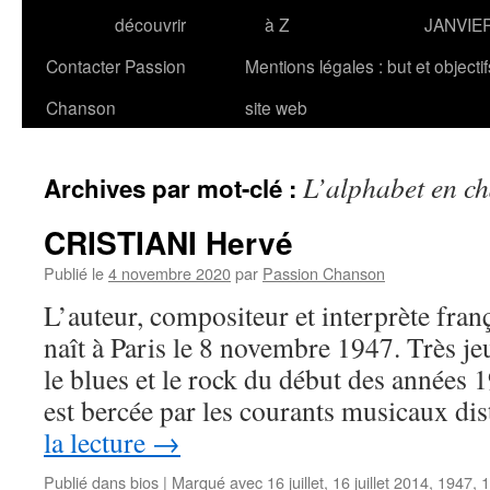
découvrir
à Z
JANVIE
Contacter Passion
Mentions légales : but et objecti
Chanson
site web
L’alphabet en c
Archives par mot-clé :
CRISTIANI Hervé
Publié le
4 novembre 2020
par
Passion Chanson
L’auteur, compositeur et interprète fr
naît à Paris le 8 novembre 1947. Très jeu
le blues et le rock du début des années
est bercée par les courants musicaux di
la lecture
→
Publié dans
bios
|
Marqué avec
16 juillet
,
16 juillet 2014
,
1947
,
1