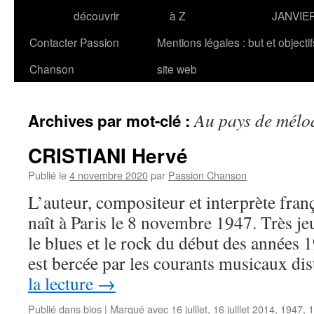
découvrir
à Z
JANVIE
Contacter Passion
Mentions légales : but et objecti
Chanson
site web
Au pays de mélo
Archives par mot-clé :
CRISTIANI Hervé
Publié le
4 novembre 2020
par
Passion Chanson
L’auteur, compositeur et interprète fr
naît à Paris le 8 novembre 1947. Très jeu
le blues et le rock du début des années
est bercée par les courants musicaux di
la lecture
→
Publié dans
bios
|
Marqué avec
16 juillet
,
16 juillet 2014
,
1947
,
1