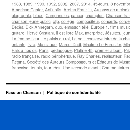
1983
,
1989
,
1990
,
1992
,
2002
,
2007
,
2014
,
45-tours
,
8 novemb
American Center
,
Antinoüs
,
Aretha Franklin
,
Au pays de mélodi
biographie
,
blues
,
Campanules
,
cancer
,
champion
,
Chanson fra
chanson jeune public
,
clip
,
collège
,
compositeur
,
concerts
,
corde
Décès
,
Dick Annegarn
,
duo
,
émission télé
,
Europe 1
,
films musi
guitare
,
Hervé Cristiani
,
Il est libre Max
,
interprète
,
Jésuites
,
jeun
La femme fleur
,
Le palais du roi
,
Le petit conservatoire de la ch
enfants
,
livre
,
Ma claque
,
Marcel Dadi
,
Maxime Le Forestier
,
Mire
Paix à nos os
,
Paris
,
pédagogue
,
Platine 45
,
premier album
,
Pr
radio française
,
radio périphérique
,
Ray Charles
,
réalisateur
,
Réc
Regina
,
Société des Auteurs Compositeurs et Editeurs de Musiq
française
,
tennis
,
tournées
,
Une seconde avant
|
Commentaires 
Passion Chanson
Politique de confidentialité