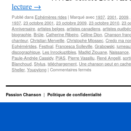
lecture
→
Publié dans
Ephémères rides
|
Marqué avec
1937
,
2001
,
2009
,
1937
,
23 octobre 2001
,
23 octobre 2009
,
23 octobre 2010
,
23 o
Anniversaire
,
artistes belges
,
artistes canadiens
,
artistes québéc
biographie
,
Brûle
,
Catherine Ribeiro
,
Céline Dion
,
Chanson franç
chanteur
,
Christian Merveille
,
Christophe Miossec
,
Credo ma non
Ephémérides
,
Festival
,
Francesca Solleville
,
Grabowski
,
jumeau
discographique
,
Les Inrockuptibles
,
Madjid Ziouane
,
Naissance
,
Paule-Andrée Cassidy
,
PIAS
,
Pierre Vassiliu
,
René Angelil
,
sort
Blanchoud
,
Stylus
,
téléchargement
,
Une chanson peut en cache
sur
Sheller
,
Youpylong
|
Commentaires fermés
23
OCTOBRE
Passion Chanson
Politique de confidentialité