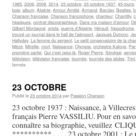
1985
,
2006
,
2008
,
2014
,
23 octobre
,
23 octobre 1937
,
45-tours
bois
,
album
,
Algérie
,
Amour Amitié
,
Armand
,
Barclay
,
Beatles
,
b
Chanson française
,
Chanson francophone
,
chanteur
,
Chantilly
,
c
hippiques
,
contrat discographique
,
Dans ma maison d'amour
,
Dé
Gilbert Montagné
,
griots
,
guerre d'Algérie
,
Hérault
,
hippodrome
trouvé un journal dans le hall de l'aéroport
,
Jacques Dutronc
,
Je
Hallyday
,
La femme du sergent
,
Le petit conservatoire de la ch
Mèze
,
Mireille
,
mort
,
Naissance
,
Olympia
,
orchestre Kalone
,
Par
première partie
,
Qui c'est celui-là
,
Roger Pierre
,
Sénégal
,
servic
télévision
,
télévision française
,
tournée
,
tournée des idoles
,
Trin
sur
fermés
VASSILIU
Pierre
23 OCTOBRE
Publié le
23 octobre 2014
par
Passion Chanson
23 octobre 1937 : Naissance, à Villecre
français Pierre VASSILIU. Pour en savoir
connaître sa biographie, veuillez CLIQUE
********** . . . . 23 octobre 2001 : L