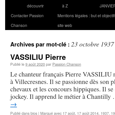
découvrir
à Z
JANVIE
Contacter Passion
Mentions légales : but et objecti
Chanson
site web
23 octobre 1937
Archives par mot-clé :
VASSILIU Pierre
Publié le
9 août 2020
par
Passion Chanson
Le chanteur français Pierre VASSILIU n
à Villecresnes. Il se passionne dès son p
chevaux et les concours hippiques. Il se 
jockey. Il apprend le métier à Chantill
→
Publié dans
bios
|
Marqué avec
17 août
,
17 août 2014
,
1937
,
19