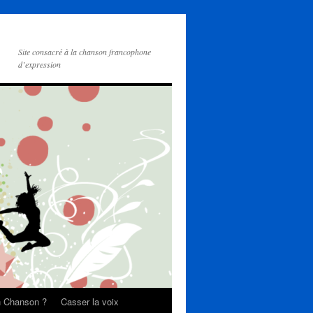
Site consacré à la chanson francophone
d’expression
on Chanson ?
Casser la voix