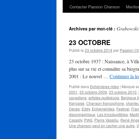
Contacter Passion Chanson
Mention
Grabowski
Archives par mot-clé :
23 OCTOBRE
Publié le
23 octobre 2014
par
Passion C
23 octobre 1937 : Naissance, à Vill
plus sur sa vie et connaître sa biog
2001 : Le nouvel …
Continuer la l
Publié dans
Ephémères rides
|
Marqué a
2001
,
23 octobre 2009
,
23 octobre 2010
,
canadiens
,
artistes québécois
,
Belgique 
française
,
Chanson francophone
,
chanteu
Décès
,
Eddy
,
Ephémérides
,
Festival
,
Fran
discographique
,
Les Inrockuptibles
,
Madj
Cassidy
,
PIAS
,
Pierre Vassiliu
,
René Angel
Une chanson peut en cacher une autre
,
V