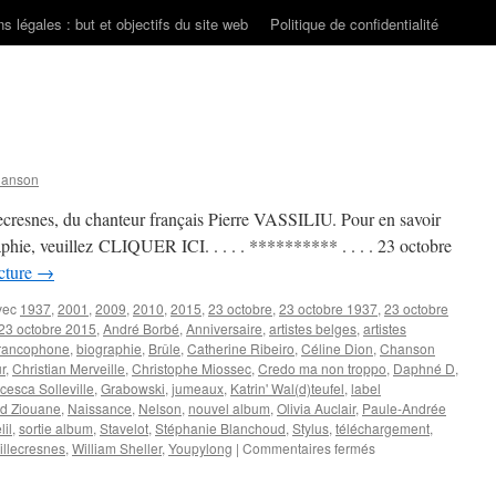
s légales : but et objectifs du site web
Politique de confidentialité
hanson
ecresnes, du chanteur français Pierre VASSILIU. Pour en savoir
raphie, veuillez CLIQUER ICI. . . . . ********** . . . . 23 octobre
ecture
→
vec
1937
,
2001
,
2009
,
2010
,
2015
,
23 octobre
,
23 octobre 1937
,
23 octobre
23 octobre 2015
,
André Borbé
,
Anniversaire
,
artistes belges
,
artistes
francophone
,
biographie
,
Brûle
,
Catherine Ribeiro
,
Céline Dion
,
Chanson
r
,
Christian Merveille
,
Christophe Miossec
,
Credo ma non troppo
,
Daphné D
,
cesca Solleville
,
Grabowski
,
jumeaux
,
Katrin' Wal(d)teufel
,
label
id Ziouane
,
Naissance
,
Nelson
,
nouvel album
,
Olivia Auclair
,
Paule-Andrée
il
,
sortie album
,
Stavelot
,
Stéphanie Blanchoud
,
Stylus
,
téléchargement
,
sur
illecresnes
,
William Sheller
,
Youpylong
|
Commentaires fermés
23
OCTOBRE