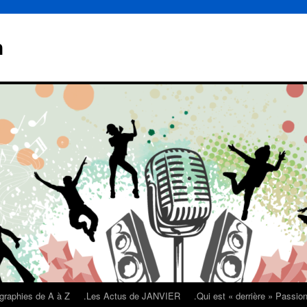
n
graphies de A à Z
.Les Actus de JANVIER
.Qui est « derrière » Passi