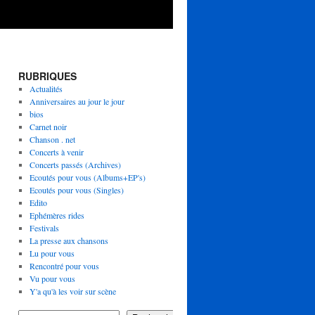
RUBRIQUES
Actualités
Anniversaires au jour le jour
bios
Carnet noir
Chanson . net
Concerts à venir
Concerts passés (Archives)
Ecoutés pour vous (Albums+EP's)
Ecoutés pour vous (Singles)
Edito
Ephémères rides
Festivals
La presse aux chansons
Lu pour vous
Rencontré pour vous
Vu pour vous
Y'a qu'à les voir sur scène