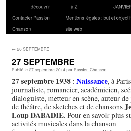
découvrir
à Z
JANVIE
Contacter Passion
Mentions légales : but et objecti
Chanson
site web
←
26 SEPTEMBRE
27 SEPTEMBRE
Publié le
27 septembre 2014
par
Passion Chanson
27 septembre 1938
Naissance
:
, à Pari
journaliste, romancier, académicien, scé
dialoguiste, metteur en scène, auteur de
J
de théâtre, de sketches et de chansons
Loup DABADIE
. Pour en savoir plus s
activités musicales dans la chanson