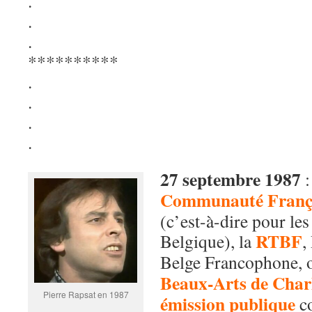
.
.
.
**********
.
.
.
.
27 septembre 1987
:
Communauté França
(c’est-à-dire pour le
RTBF
Belgique), la
,
Belge Francophone, 
Beaux-Arts de Char
Pierre Rapsat en 1987
émission publique
co