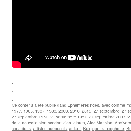
.
.
.
Ce contenu a été publié dans
Ephémères rides
, avec comme mo
1977
,
1985
,
1987
,
1988
,
2003
,
2010
,
2015
,
27 septembre
,
27 s
27 septembre 1951
,
27 septembre 1987
,
27 septembre 2003
,
2
de la nouvelle star
,
académicien
,
album
,
Alec Mansion
,
Annivers
canadiens
,
artistes québécois
,
auteur
,
Belgique francophone
,
Be