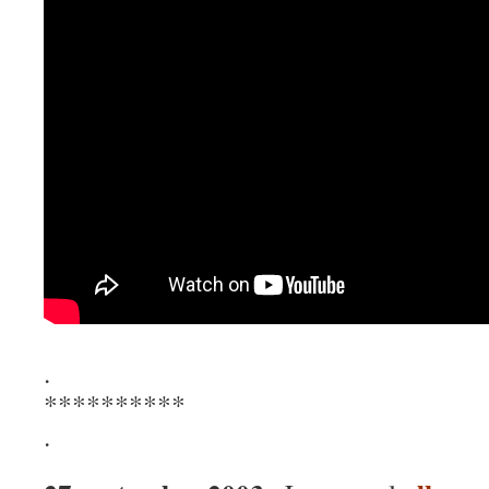
.
**********
.