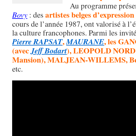
Au programme prése
artistes belges d’expression
Bovy
: des
cours de l’année 1987, ont valorisé à l’
la culture francophones. Parmi les invit
,
, les G
Pierre RAPSAT
MAURANE
(avec
), LEOPOLD NORD e
Jeff Bodart
Mansion), MALJEAN-WILLEMS, B
etc.