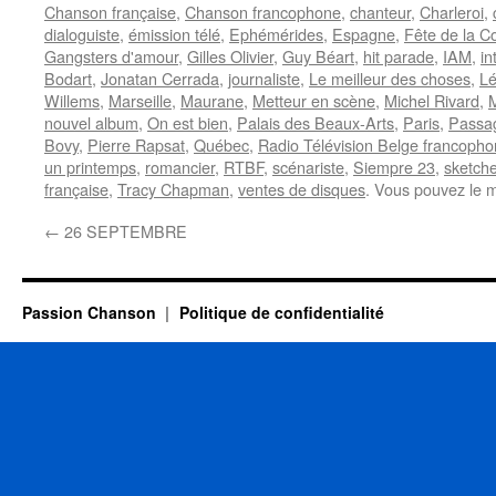
Chanson française
,
Chanson francophone
,
chanteur
,
Charleroi
,
dialoguiste
,
émission télé
,
Ephémérides
,
Espagne
,
Fête de la C
Gangsters d'amour
,
Gilles Olivier
,
Guy Béart
,
hit parade
,
IAM
,
in
Bodart
,
Jonatan Cerrada
,
journaliste
,
Le meilleur des choses
,
Lé
Willems
,
Marseille
,
Maurane
,
Metteur en scène
,
Michel Rivard
,
M
nouvel album
,
On est bien
,
Palais des Beaux-Arts
,
Paris
,
Passag
Bovy
,
Pierre Rapsat
,
Québec
,
Radio Télévision Belge francoph
un printemps
,
romancier
,
RTBF
,
scénariste
,
Siempre 23
,
sketch
française
,
Tracy Chapman
,
ventes de disques
. Vous pouvez le m
←
26 SEPTEMBRE
Passion Chanson
Politique de confidentialité