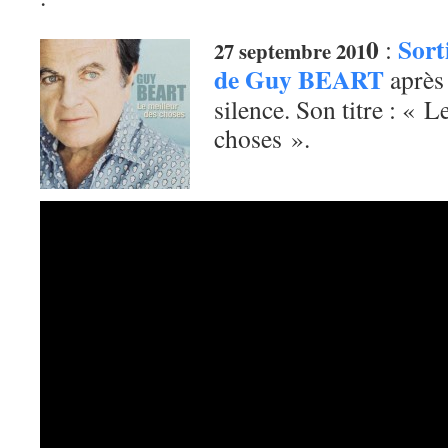
0
Sort
:
27 septembre 201
de Guy BEART
après 
silence. Son titre : « L
choses ».