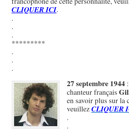
francophone de cette personnalité, veuil
CLIQUER ICI
.
.
.
.
*********
.
.
.
27 septembre 1944
Gi
chanteur français
en savoir plus sur la c
CLIQUER I
veuillez
.
.