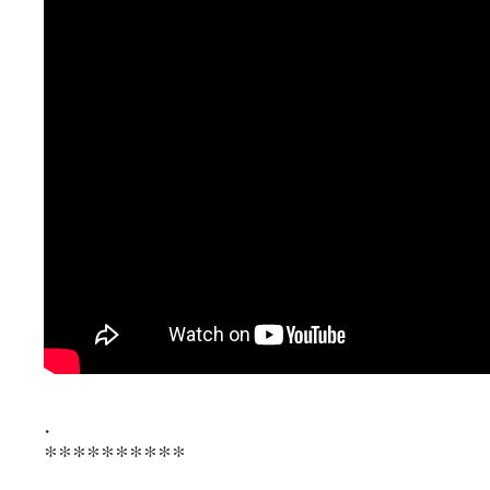
.
**********
.