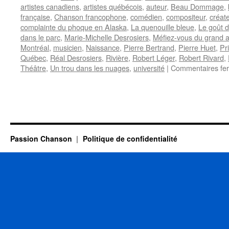
artistes canadiens
,
artistes québécois
,
auteur
,
Beau Dommage
,
française
,
Chanson francophone
,
comédien
,
compositeur
,
créat
complainte du phoque en Alaska
,
La quenouille bleue
,
Le goût d
dans le parc
,
Marie-Michelle Desrosiers
,
Méfiez-vous du grand 
Montréal
,
musicien
,
Naissance
,
Pierre Bertrand
,
Pierre Huet
,
Pr
Québec
,
Réal Desrosiers
,
Rivière
,
Robert Léger
,
Robert Rivard
,
Théâtre
,
Un trou dans les nuages
,
université
|
Commentaires fe
Passion Chanson
Politique de confidentialité