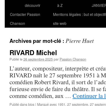
découvrir
à Z
JANVIE
Contacter Passion
Mentions légales : but et objecti
Chanson
site web
Pierre Huet
Archives par mot-clé :
RIVARD Michel
Publié le
26 septembre 2025
par
Passion Chanson
L’auteur, compositeur, interprète et cré
RIVARD naît le 27 septembre 1951 à Mo
comédien Robert Rivard, il sort de l’ad
furieuse envie de faire du théâtre. Il se f
comme comédien, aux …
Continuer la 
Publié dans
bios
|
Marqué avec
1951
,
27 septembre
,
27 septem