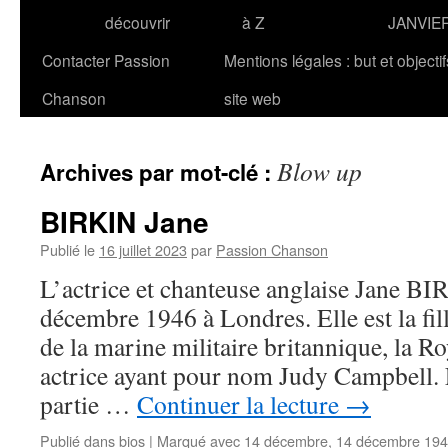
découvrir
à Z
JANVIE
Contacter Passion
Mentions légales : but et objecti
Chanson
site web
Blow up
Archives par mot-clé :
BIRKIN Jane
Publié le
16 juillet 2023
par
Passion Chanson
L’actrice et chanteuse anglaise Jane BI
décembre 1946 à Londres. Elle est la f
de la marine militaire britannique, la R
actrice ayant pour nom Judy Campbell. 
partie …
Continuer la lecture
→
Publié dans
bios
|
Marqué avec
14 décembre
,
14 décembre 19