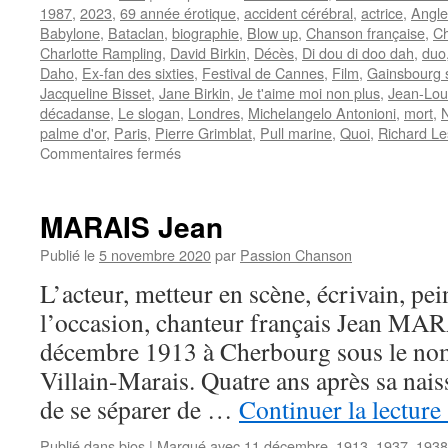
1987
,
2023
,
69 année érotique
,
accident cérébral
,
actrice
,
Angle
Babylone
,
Bataclan
,
biographie
,
Blow up
,
Chanson française
,
Ch
Charlotte Rampling
,
David Birkin
,
Décès
,
Di dou di doo dah
,
duo
Daho
,
Ex-fan des sixties
,
Festival de Cannes
,
Film
,
Gainsbourg
Jacqueline Bisset
,
Jane Birkin
,
Je t'aime moi non plus
,
Jean-Loui
décadanse
,
Le slogan
,
Londres
,
Michelangelo Antonioni
,
mort
,
palme d'or
,
Paris
,
Pierre Grimblat
,
Pull marine
,
Quoi
,
Richard Le
sur
Commentaires fermés
BIRKIN
Jane
MARAIS Jean
Publié le
5 novembre 2020
par
Passion Chanson
L’acteur, metteur en scène, écrivain, pein
l’occasion, chanteur français Jean MAR
décembre 1913 à Cherbourg sous le nom
Villain-Marais. Quatre ans après sa nais
de se séparer de …
Continuer la lecture
Publié dans
bios
|
Marqué avec
11 décembre
,
1913
,
1937
,
1938