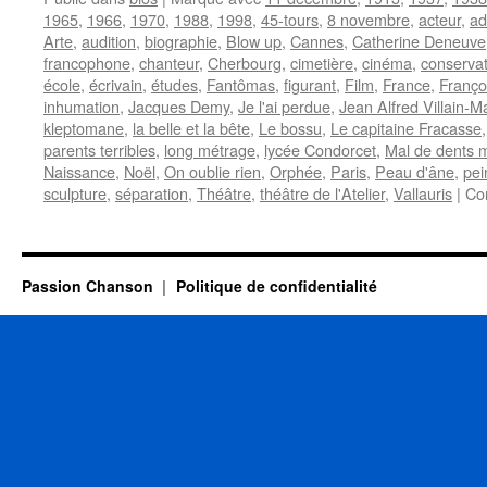
1965
,
1966
,
1970
,
1988
,
1998
,
45-tours
,
8 novembre
,
acteur
,
ad
Arte
,
audition
,
biographie
,
Blow up
,
Cannes
,
Catherine Deneuve
francophone
,
chanteur
,
Cherbourg
,
cimetière
,
cinéma
,
conservat
école
,
écrivain
,
études
,
Fantômas
,
figurant
,
Film
,
France
,
Franço
inhumation
,
Jacques Demy
,
Je l'ai perdue
,
Jean Alfred Villain-M
kleptomane
,
la belle et la bête
,
Le bossu
,
Le capitaine Fracasse
parents terribles
,
long métrage
,
lycée Condorcet
,
Mal de dents 
Naissance
,
Noël
,
On oublie rien
,
Orphée
,
Paris
,
Peau d'âne
,
pei
sculpture
,
séparation
,
Théâtre
,
théâtre de l'Atelier
,
Vallauris
|
Co
Passion Chanson
Politique de confidentialité